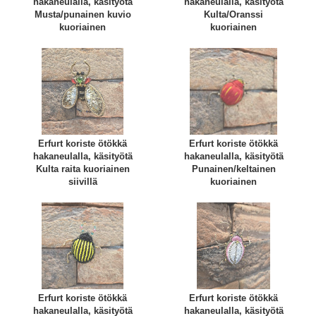
hakaneulalla, käsityötä
hakaneulalla, käsityötä
Musta/punainen kuvio
Kulta/Oranssi
kuoriainen
kuoriainen
Erfurt koriste ötökkä
Erfurt koriste ötökkä
hakaneulalla, käsityötä
hakaneulalla, käsityötä
Kulta raita kuoriainen
Punainen/keltainen
siivillä
kuoriainen
Erfurt koriste ötökkä
Erfurt koriste ötökkä
hakaneulalla, käsityötä
hakaneulalla, käsityötä