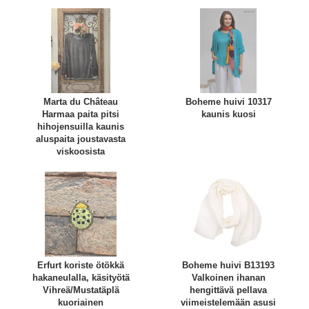
Marta du Château
Boheme huivi 10317
Harmaa paita pitsi
kaunis kuosi
hihojensuilla kaunis
aluspaita joustavasta
viskoosista
Erfurt koriste ötökkä
Boheme huivi B13193
hakaneulalla, käsityötä
Valkoinen ihanan
Vihreä/Mustatäplä
hengittävä pellava
kuoriainen
viimeistelemään asusi