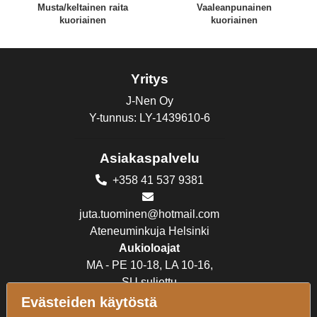
Musta/keltainen raita
Vaaleanpunainen
kuoriainen
kuoriainen
Yritys
J-Nen Oy
Y-tunnus: LY-1439610-6
Asiakaspalvelu
+358 41 537 9381
juta.tuominen@hotmail.com
Ateneuminkuja Helsinki
Aukioloajat
MA - PE 10-18, LA 10-16,
SU suljettu
Evästeiden käytöstä