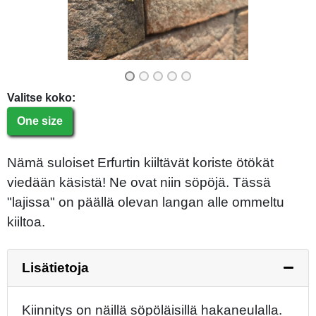
Valitse koko:
One size
Nämä suloiset Erfurtin kiiltävät koriste ötökät
viedään käsistä! Ne ovat niin söpöjä. Tässä
"lajissa" on päällä olevan langan alle ommeltu
kiiltoa.
Lisätietoja
Kiinnitys on näillä söpöläisillä hakaneulalla.