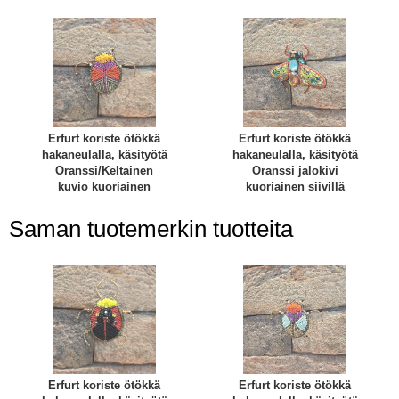
Erfurt koriste ötökkä
Erfurt koriste ötökkä
hakaneulalla, käsityötä
hakaneulalla, käsityötä
Oranssi/Keltainen
Oranssi jalokivi
kuvio kuoriainen
kuoriainen siivillä
Saman tuotemerkin tuotteita
Erfurt koriste ötökkä
Erfurt koriste ötökkä