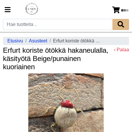
Etusivu
Asusteet
Erfurt koriste ötökkä hakaneulalla, käsityötä Beige/punainen kuoriainen
Erfurt koriste ötökkä hakaneulalla,
‹ Palaa
käsityötä Beige/punainen
kuoriainen
Previous
Next