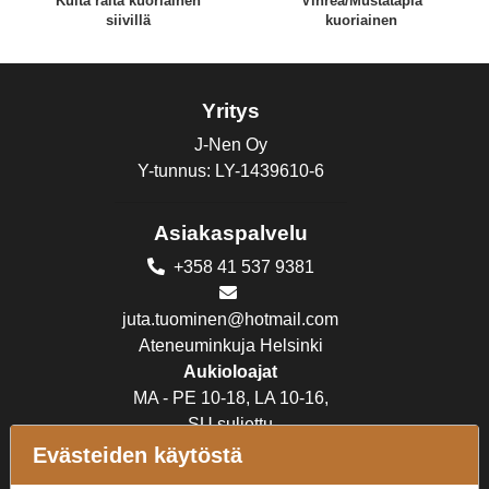
Kulta raita kuoriainen
Vihreä/Mustatäplä
siivillä
kuoriainen
Yritys
J-Nen Oy
Y-tunnus: LY-1439610-6
Asiakaspalvelu
+358 41 537 9381
juta.tuominen@hotmail.com
Ateneuminkuja Helsinki
Aukioloajat
MA - PE 10-18, LA 10-16,
SU suljettu
Evästeiden käytöstä
Verkkokauppa