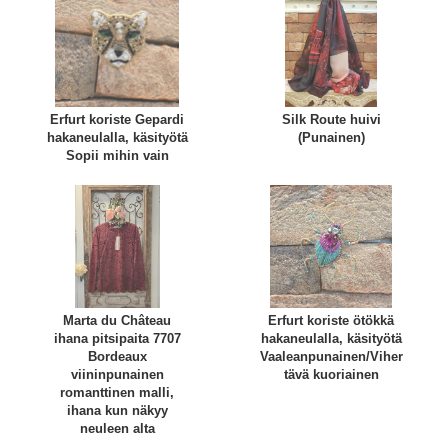
Erfurt koriste Gepardi
Silk Route huivi
hakaneulalla, käsityötä
(Punainen)
Sopii mihin vain
Marta du Château
Erfurt koriste ötökkä
ihana pitsipaita 7707
hakaneulalla, käsityötä
Bordeaux
Vaaleanpunainen/Viher
viininpunainen
tävä kuoriainen
romanttinen malli,
ihana kun näkyy
neuleen alta