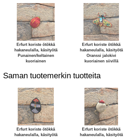
Erfurt koriste ötökkä
Erfurt koriste ötökkä
hakaneulalla, käsityötä
hakaneulalla, käsityötä
Punainen/keltainen
Oranssi jalokivi
kuoriainen
kuoriainen siivillä
Saman tuotemerkin tuotteita
Erfurt koriste ötökkä
Erfurt koriste ötökkä
hakaneulalla, käsityötä
hakaneulalla, käsityötä