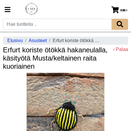
Etusivu
Asusteet
Erfurt koriste ötökkä hakaneulalla, käsityötä Musta/keltainen raita kuoriainen
Erfurt koriste ötökkä hakaneulalla,
‹ Palaa
käsityötä Musta/keltainen raita
kuoriainen
Previous
Next