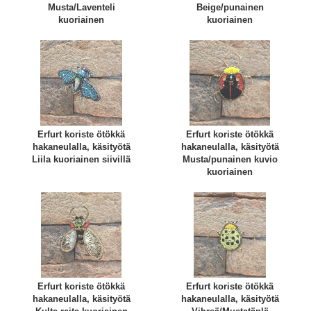
Musta/Laventeli
Beige/punainen
kuoriainen
kuoriainen
Erfurt koriste ötökkä
Erfurt koriste ötökkä
hakaneulalla, käsityötä
hakaneulalla, käsityötä
Liila kuoriainen siivillä
Musta/punainen kuvio
kuoriainen
Erfurt koriste ötökkä
Erfurt koriste ötökkä
hakaneulalla, käsityötä
hakaneulalla, käsityötä