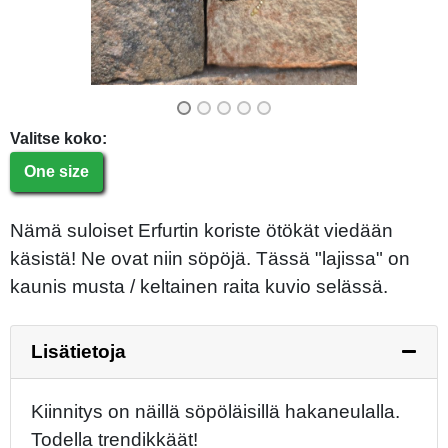
Valitse koko:
One size
Nämä suloiset Erfurtin koriste ötökät viedään
käsistä! Ne ovat niin söpöjä. Tässä "lajissa" on
kaunis musta / keltainen raita kuvio selässä.
Lisätietoja
Kiinnitys on näillä söpöläisillä hakaneulalla.
Todella trendikkäät!