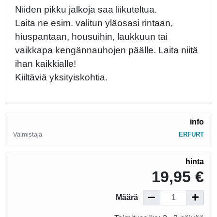
Niiden pikku jalkoja saa liikuteltua.
Laita ne esim. valitun yläosasi rintaan,
hiuspantaan, housuihin, laukkuun tai
vaikkapa kengännauhojen päälle. Laita niitä
ihan kaikkialle!
Kiiltäviä yksityiskohtia.
info
Valmistaja
ERFURT
hinta
19,95 €
Määrä