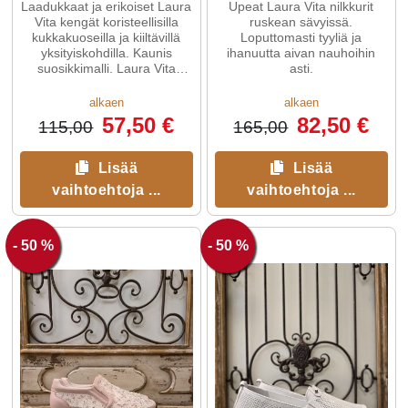
Laadukkaat ja erikoiset Laura
Upeat Laura Vita nilkkurit
Vita kengät koristeellisilla
ruskean sävyissä.
kukkakuoseilla ja kiiltävillä
Loputtomasti tyyliä ja
yksityiskohdilla. Kaunis
ihanuutta aivan nauhoihin
suosikkimalli. Laura Vita
asti.
mallisto valmistaa ...
alkaen
alkaen
57,50 €
82,50 €
115,00
165,00
Lisää
Lisää
vaihtoehtoja ...
vaihtoehtoja ...
- 50 %
- 50 %