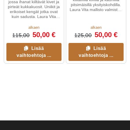
jossa ihanat kiiltävät kivet ja
pitsimäisillä yksityiskohdilla.
pirteät kukkakuosit. Uniikit ja
Laura Vita mallisto valmistaa
erikoiset kengät jotka ovat
kaikki
kuin sadusta. Laura Vita
mallisto valmistaa ...
alkaen
alkaen
50,00 €
50,00 €
115,00
125,00
Lisää
Lisää
vaihtoehtoja ...
vaihtoehtoja ...