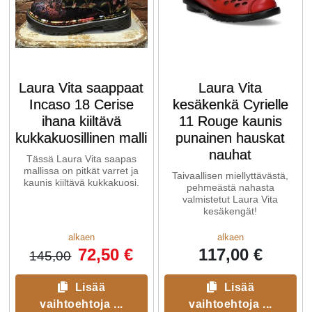
Laura Vita saappaat
Laura Vita
Incaso 18 Cerise
kesäkenkä Cyrielle
ihana kiiltävä
11 Rouge kaunis
kukkakuosillinen malli
punainen hauskat
nauhat
Tässä Laura Vita saapas
mallissa on pitkät varret ja
Taivaallisen miellyttävästä,
kaunis kiiltävä kukkakuosi.
pehmeästä nahasta
valmistetut Laura Vita
kesäkengät!
alkaen
alkaen
72,50 €
117,00 €
145,00
Lisää
Lisää
vaihtoehtoja ...
vaihtoehtoja ...