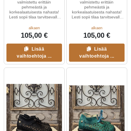
valmistettu erittäin
valmistettu erittäin
pehmeästä ja
pehmeästä ja
korkealaatuisesta nahasta!
korkealaatuisesta nahasta!
Lesti sopii tilaa tarvitsevalle
Lesti sopii tilaa tarvitsevalle
jalallekin. Usein näistä
jalallekin. Usein näistä
malleista ...
malleista ...
alkaen
alkaen
105,00 €
105,00 €
Lisää
Lisää
vaihtoehtoja ...
vaihtoehtoja ...