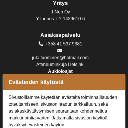
Yritys
J-Nen Oy
Y-tunnus: LY-1439610-6
Asiakaspalvelu
+358 41 537 9381
juta.tuominen@hotmail.com
Ateneuminkuja Helsinki
Aukioloajat
MA - PE 10-18, LA 10-16,
Evästeiden käytöstä
SU suljettu
Sivustoillamme käytetään evästeitä toiminnallisuuden
Verkkokauppa
toteuttamiseen, sivuston laadun tarkkailuun, sekä
Tilaus- ja toimitusehdot
asiakaskäyttäytymisen seurantaan kohdennettua
Rekisteriseloste
markkinointia varten. Jatkamalla sivuston käyttöä
hyväksyt evästeiden käytön.