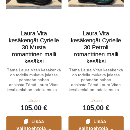
Laura Vita
Laura Vita
kesäkengät Cyrielle
kesäkengät Cyrielle
30 Musta
30 Petroli
romanttinen malli
romanttinen malli
kesäksi
kesäksi
Tämä Laura Vitan kesäkenkä
Tämä Laura Vitan kesäkenkä
on todella mukava jalassa
on todella mukava jalassa
pehmeän nahan
pehmeän nahan
ansiosta.Tämä Laura Vitan
ansiosta.Tämä Laura Vitan
kesäkenkä on todella mukava
kesäkenkä on todella mukava
jalassa pehmeän nahan
jalassa pehmeän nahan
ansiosta.
ansiosta.
alkaen
alkaen
105,00 €
105,00 €
Lisää
Lisää
vaihtoehtoja ...
vaihtoehtoja ...