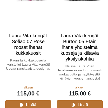
Laura Vita kengät
Laura Vita kengät
Sofiao 07 Rose
Burton 05 Etain
roosat ihanat
ihana yhdistelmä
kukkakuosit
kuoseja ja kiiltäviä
yksityiskohtia
Kauniilla kukkakuoseilla
koristellut Laura Vita kengät!
Näissä Laura Vitan
Upeaa ranskalaista designia.
lenkkareissa on loputtomasti
mukavuutta ja näyttävyyttä
kiiltävien kuosien ansiosta!
alkaen
alkaen
115,00 €
115,00 €
Lisää
Lisää