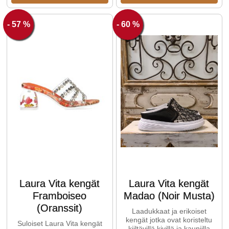
- 57 %
- 60 %
Laura Vita kengät
Laura Vita kengät
Framboiseo
Madao (Noir Musta)
(Oranssit)
Laadukkaat ja erikoiset
kengät jotka ovat koristeltu
Suloiset Laura Vita kengät
kiiltävillä kivillä ja kauniilla