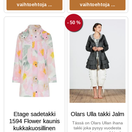
vaihtoehtoja ...
vaihtoehtoja ...
- 50 %
Etage sadetakki
Olars Ulla takki Jalm
1594 Flower kaunis
Tässä on Olars Ullan ihana
kukkakuosillinen
takki joka pysyy vuodesta