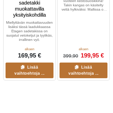
vuoteen kestosuosikkina!
sadetakki
Takin kangas on käsitelty
muokattavilla
vettä hylkiväksi. Mallissa on
huppu, edessä vetoketju ...
yksityiskohdilla
Miellyttävän muokattavuuden
lisäksi tässä laadukkaassa
Etagen sadetakissa on
suojatut vetoketjut ja tyylikäs,
irrallinen vyö.
alkaen
alkaen
169,95 €
199,95 €
399,90
Lisää
Lisää
vaihtoehtoja ...
vaihtoehtoja ...