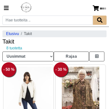
Etusivu
Takit
Takit
8 tuotetta
Rajaa
- 50 %
- 30 %