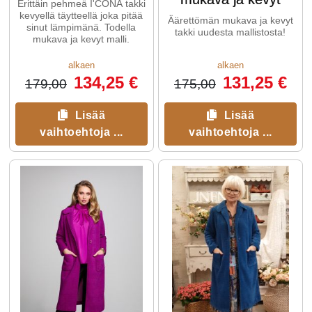
Erittäin pehmeä I'CONA takki
kevyellä täytteellä joka pitää
Äärettömän mukava ja kevyt
sinut lämpimänä. Todella
takki uudesta mallistosta!
mukava ja kevyt malli.
alkaen
alkaen
134,25 €
131,25 €
179,00
175,00
Lisää
Lisää
vaihtoehtoja ...
vaihtoehtoja ...