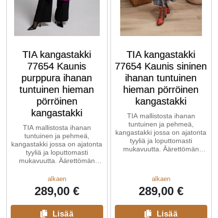
TIA kangastakki
TIA kangastakki
77654 Kaunis
77654 Kaunis sininen
purppura ihanan
ihanan tuntuinen
tuntuinen hieman
hieman pörröinen
pörröinen
kangastakki
kangastakki
TIA mallistosta ihanan
tuntuinen ja pehmeä,
TIA mallistosta ihanan
kangastakki jossa on ajatonta
tuntuinen ja pehmeä,
tyyliä ja loputtomasti
kangastakki jossa on ajatonta
mukavuutta. Äärettömän
tyyliä ja loputtomasti
pehmeä.
mukavuutta. Äärettömän
pehmeä.
alkaen
alkaen
289,00 €
289,00 €
Lisää
Lisää