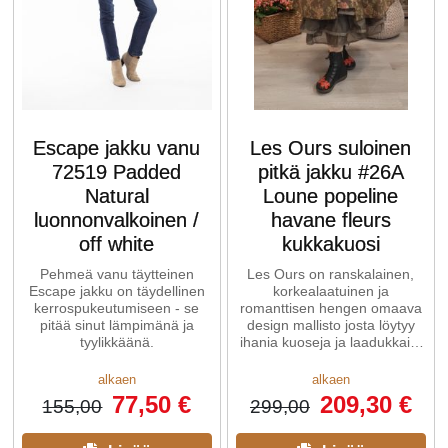
Escape jakku vanu
Les Ours suloinen
72519 Padded
pitkä jakku #26A
Natural
Loune popeline
luonnonvalkoinen /
havane fleurs
off white
kukkakuosi
Pehmeä vanu täytteinen
Les Ours on ranskalainen,
Escape jakku on täydellinen
korkealaatuinen ja
kerrospukeutumiseen - se
romanttisen hengen omaava
pitää sinut lämpimänä ja
design mallisto josta löytyy
tyylikkäänä.
ihania kuoseja ja laadukkaita
luonnonmateriaaleja. Näistä
alkaen
alkaen
77,50 €
209,30 €
155,00
299,00