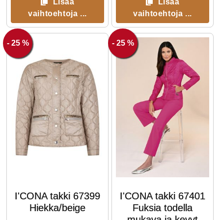
Lisää
Lisää
vaihtoehtoja ...
vaihtoehtoja ...
- 25 %
- 25 %
I'CONA takki 67399
I'CONA takki 67401
Hiekka/beige
Fuksia todella
mukava ja kevyt