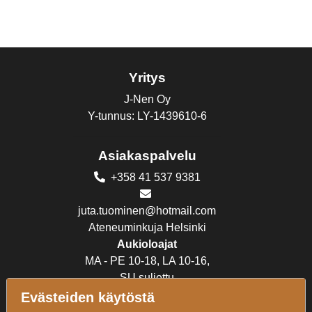
Yritys
J-Nen Oy
Y-tunnus: LY-1439610-6
Asiakaspalvelu
+358 41 537 9381
juta.tuominen@hotmail.com
Ateneuminkuja Helsinki
Aukioloajat
MA - PE 10-18, LA 10-16,
SU suljettu
Evästeiden käytöstä