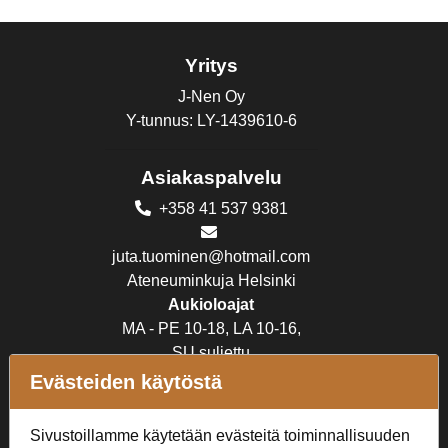
Yritys
J-Nen Oy
Y-tunnus: LY-1439610-6
Asiakaspalvelu
+358 41 537 9381
juta.tuominen@hotmail.com
Ateneuminkuja Helsinki
Aukioloajat
MA - PE 10-18, LA 10-16,
SU suljettu
Evästeiden käytöstä
Verkkokauppa
Sivustoillamme käytetään evästeitä toiminnallisuuden
Tilaus- ja toimitusehdot