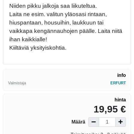
Niiden pikku jalkoja saa liikuteltua.
Laita ne esim. valitun yläosasi rintaan,
hiuspantaan, housuihin, laukkuun tai
vaikkapa kengännauhojen päälle. Laita niitä
ihan kaikkialle!
Kiiltäviä yksityiskohtia.
info
Valmistaja
ERFURT
hinta
19,95 €
Määrä