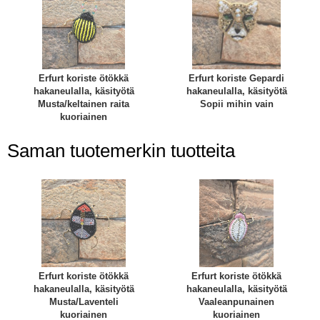
Erfurt koriste ötökkä
Erfurt koriste Gepardi
hakaneulalla, käsityötä
hakaneulalla, käsityötä
Musta/keltainen raita
Sopii mihin vain
kuoriainen
Saman tuotemerkin tuotteita
Erfurt koriste ötökkä
Erfurt koriste ötökkä
hakaneulalla, käsityötä
hakaneulalla, käsityötä
Musta/Laventeli
Vaaleanpunainen
kuoriainen
kuoriainen