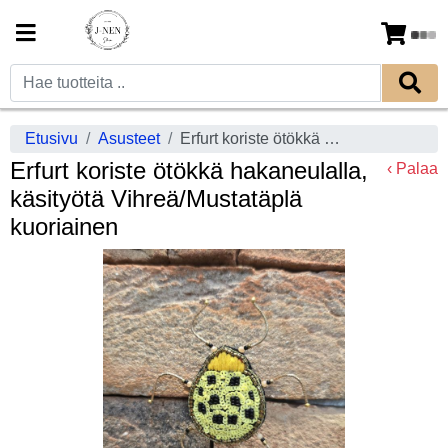
Etusivu
Asusteet
Erfurt koriste ötökkä hakaneulalla, käsityötä Vihreä/Mustatäplä kuoriainen
Erfurt koriste ötökkä hakaneulalla,
‹ Palaa
käsityötä Vihreä/Mustatäplä
kuoriainen
Previous
Next