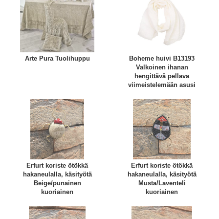
Arte Pura Tuolihuppu
Boheme huivi B13193
Valkoinen ihanan
hengittävä pellava
viimeistelemään asusi
Erfurt koriste ötökkä
Erfurt koriste ötökkä
hakaneulalla, käsityötä
hakaneulalla, käsityötä
Beige/punainen
Musta/Laventeli
kuoriainen
kuoriainen