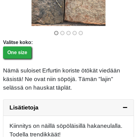
Valitse koko:
One size
Nämä suloiset Erfurtin koriste ötökät viedään
käsistä! Ne ovat niin söpöjä. Tämän "lajin"
selässä on hauskat täplät.
Lisätietoja
Kiinnitys on näillä söpöläisillä hakaneulalla.
Todella trendikkäät!