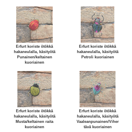
Erfurt koriste ötökkä
Erfurt koriste ötökkä
hakaneulalla, käsityötä
hakaneulalla, käsityötä
Punainen/keltainen
Petroli kuoriainen
kuoriainen
Erfurt koriste ötökkä
Erfurt koriste ötökkä
hakaneulalla, käsityötä
hakaneulalla, käsityötä
Musta/keltainen raita
Vaaleanpunainen/Viher
kuoriainen
tävä kuoriainen