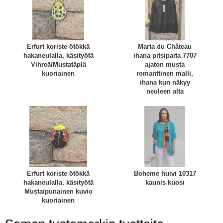
Erfurt koriste ötökkä
Marta du Château
hakaneulalla, käsityötä
ihana pitsipaita 7707
Vihreä/Mustatäplä
ajaton musta
kuoriainen
romanttinen malli,
ihana kun näkyy
neuleen alta
Erfurt koriste ötökkä
Boheme huivi 10317
hakaneulalla, käsityötä
kaunis kuosi
Musta/punainen kuvio
kuoriainen