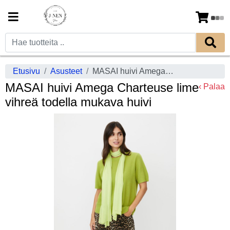
Etusivu
Asusteet
MASAI huivi Amega Charteuse lime vihreä todella mukava huivi
MASAI huivi Amega Charteuse lime
‹ Palaa
vihreä todella mukava huivi
Previous
Next