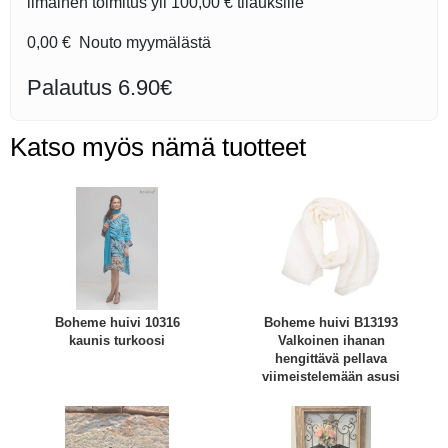
ilmainen toimitus yli
100,00 €
tilauksille
0,00 €
Nouto myymälästä
Palautus 6.90€
Katso myös nämä tuotteet
Boheme huivi 10316
Boheme huivi B13193
kaunis turkoosi
Valkoinen ihanan
hengittävä pellava
viimeistelemään asusi