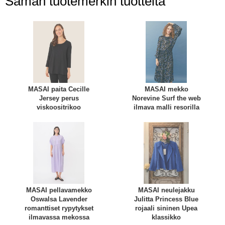
Saman tuotemerkin tuotteita
MASAI paita Cecille
MASAI mekko
Jersey perus
Norevine Surf the web
viskoositrikoo
ilmava malli resorilla
MASAI pellavamekko
MASAI neulejakku
Oswalsa Lavender
Julitta Princess Blue
romanttiset rypytykset
rojaali sininen Upea
ilmavassa mekossa
klassikko