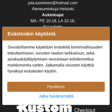
juta.tuominen@hotmail.com
Ateneuminkuja Helsinki
Aukioloajat
MA - PE 10-18, LA 10-16,
SU suljettu
Evästeiden käytöstä
Verkkokauppa
Sivustoillamme käytetään evästeitä toiminnallisuuden
Tilaus- ja toimitusehdot
toteuttamiseen, sivuston laadun tarkkailuun, sekä
Rekisteriseloste
asiakaskäyttäytymisen seurantaan kohdennettua
markkinointia varten. Jatkamalla sivuston käyttöä
Seuraa Meitä
hyväksyt evästeiden käytön.
Hyväksyn
Jatka hyväksymättä