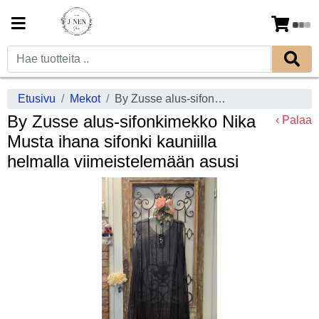
Etusivu
Mekot
By Zusse alus-sifonkimekko Nika Musta ihana sifonki kauniilla helmalla viimeistelemään asusi
By Zusse alus-sifonkimekko Nika
‹ Palaa
Musta ihana sifonki kauniilla
helmalla viimeistelemään asusi
Previous
Next