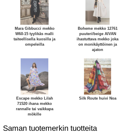
Mara Gibbucci mekko
Boheme mekko 12761
W60-15 tyylikäs malli
puuteri/beige AIVAN
taiteellisella kuosilla ja
ihastuttava mekko joka
ompeleilla
on monikäyttöinen ja
ajaton
Escape mekko Lilah
Silk Route huivi Noa
71520 ihana mekko
rannalle tai vaikkapa
mökille
Saman tuotemerkin tuotteita