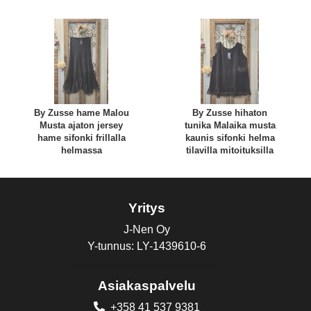
By Zusse hame Malou
By Zusse hihaton
Musta ajaton jersey
tunika Malaika musta
hame sifonki frillalla
kaunis sifonki helma
helmassa
tilavilla mitoituksilla
Yritys
J-Nen Oy
Y-tunnus: LY-1439610-6
Asiakaspalvelu
+358 41 537 9381