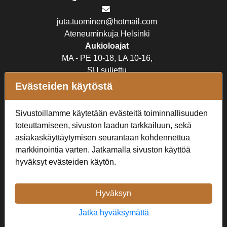
juta.tuominen@hotmail.com
Ateneuminkuja Helsinki
Aukioloajat
MA - PE 10-18, LA 10-16,
SU suljettu
Evästeiden käytöstä
Verkkokauppa
Sivustoillamme käytetään evästeitä toiminnallisuuden
Tilaus- ja toimitusehdot
toteuttamiseen, sivuston laadun tarkkailuun, sekä
Rekisteriseloste
asiakaskäyttäytymisen seurantaan kohdennettua
markkinointia varten. Jatkamalla sivuston käyttöä
Seuraa Meitä
hyväksyt evästeiden käytön.
Hyväksyn
Jatka hyväksymättä