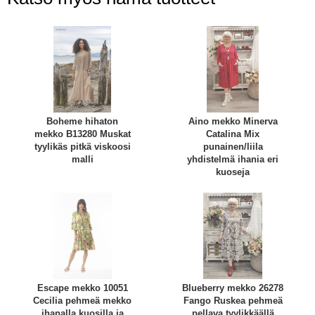
Boheme hihaton
Aino mekko Minerva
mekko B13280 Muskat
Catalina Mix
tyylikäs pitkä viskoosi
punainen/liila
malli
yhdistelmä ihania eri
kuoseja
Escape mekko 10051
Blueberry mekko 26278
Cecilia pehmeä mekko
Fango Ruskea pehmeä
ihanalla kuosilla ja
pellava tyylikkäällä