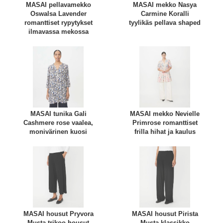
MASAI pellavamekko
MASAI mekko Nasya
Oswalsa Lavender
Carmine Koralli
romanttiset rypytykset
tyylikäs pellava shaped
ilmavassa mekossa
MASAI tunika Gali
MASAI mekko Nevielle
Cashmere rose vaalea,
Primrose romanttiset
monivärinen kuosi
frilla hihat ja kaulus
MASAI housut Pryvora
MASAI housut Pirista
Musta trikoo housut
Musta klassikko