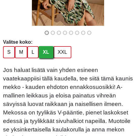
Valitse koko:
S
M
L
XL
XXL
Jos haluat lisätä vain yhden esineen
vaatekaappiisi tällä kaudella, tee siitä tämä kaunis
mekko - kauden ehdoton ennakkosuosikki! A-
mallinen leikkaus ja eloisa painatus vihreän
sävyissä luovat raikkaan ja naisellisen ilmeen.
Mekossa on tyylikäs V-pääntie, pienet laskokset
edessä ja tyylikkäät sivuhalkiot napeilla. Muotoile
se yksinkertaisella kaulakorulla ja anna mekon