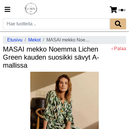
Etusivu
Mekot
MASAI mekko Noemma Lichen Green kauden suosikki sävyt A-mallissa
MASAI mekko Noemma Lichen
‹ Palaa
Green kauden suosikki sävyt A-
mallissa
Previous
Next