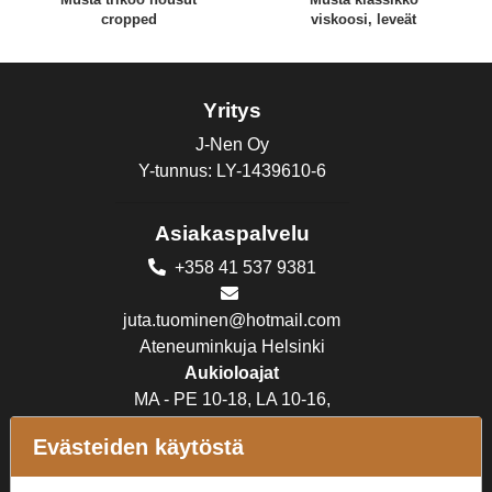
cropped
viskoosi, leveät
Yritys
J-Nen Oy
Y-tunnus: LY-1439610-6
Asiakaspalvelu
+358 41 537 9381
juta.tuominen@hotmail.com
Ateneuminkuja Helsinki
Aukioloajat
MA - PE 10-18, LA 10-16,
SU suljettu
Evästeiden käytöstä
Verkkokauppa