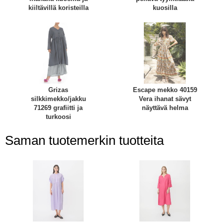
kiiltävillä koristeilla
kuosilla
Grizas
Escape mekko 40159
silkkimekko/jakku
Vera ihanat sävyt
71269 grafiitti ja
näyttävä helma
turkoosi
Saman tuotemerkin tuotteita