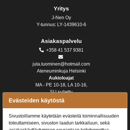
Yritys
J-Nen Oy
Y-tunnus: LY-1439610-6
Asiakaspalvelu
+358 41 537 9381
juta.tuominen@hotmail.com
Ateneuminkuja Helsinki
Aukioloajat
MA - PE 10-18, LA 10-16,
SU suljettu
Evästeiden käytöstä
Verkkokauppa
Sivustoillamme käytetään evästeitä toiminnallisuuden
Tilaus- ja toimitusehdot
toteuttamiseen, sivuston laadun tarkkailuun, sekä
Rekisteriseloste
asiakaskäyttäytymisen seurantaan kohdennettua