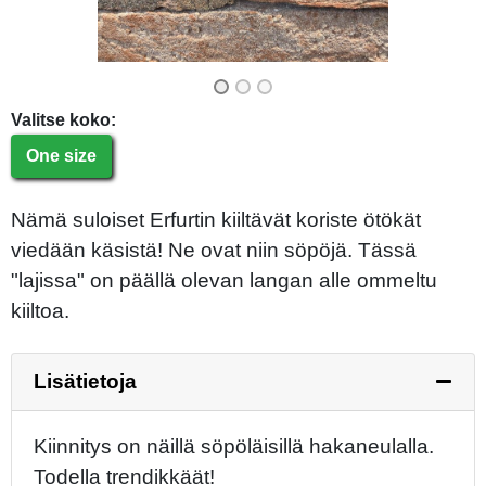
Valitse koko:
One size
Nämä suloiset Erfurtin kiiltävät koriste ötökät
viedään käsistä! Ne ovat niin söpöjä. Tässä
"lajissa" on päällä olevan langan alle ommeltu
kiiltoa.
Lisätietoja
Kiinnitys on näillä söpöläisillä hakaneulalla.
Todella trendikkäät!