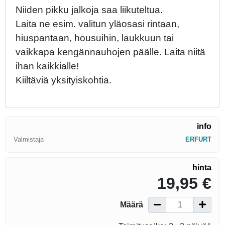
Niiden pikku jalkoja saa liikuteltua.
Laita ne esim. valitun yläosasi rintaan,
hiuspantaan, housuihin, laukkuun tai
vaikkapa kengännauhojen päälle. Laita niitä
ihan kaikkialle!
Kiiltäviä yksityiskohtia.
info
Valmistaja
ERFURT
hinta
19,95 €
Määrä