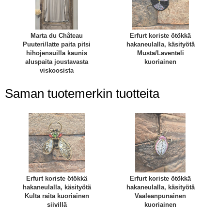
Marta du Château
Erfurt koriste ötökkä
Puuteri/latte paita pitsi
hakaneulalla, käsityötä
hihojensuilla kaunis
Musta/Laventeli
aluspaita joustavasta
kuoriainen
viskoosista
Saman tuotemerkin tuotteita
Erfurt koriste ötökkä
Erfurt koriste ötökkä
hakaneulalla, käsityötä
hakaneulalla, käsityötä
Kulta raita kuoriainen
Vaaleanpunainen
siivillä
kuoriainen