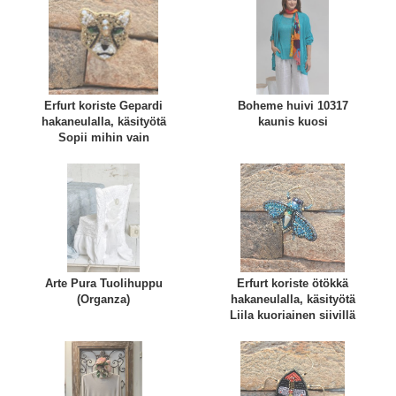
Erfurt koriste Gepardi
Boheme huivi 10317
hakaneulalla, käsityötä
kaunis kuosi
Sopii mihin vain
Arte Pura Tuolihuppu
Erfurt koriste ötökkä
(Organza)
hakaneulalla, käsityötä
Liila kuoriainen siivillä