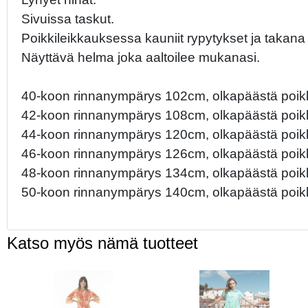
Sivuissa taskut.
Poikkileikkauksessa kauniit rypytykset ja takana 
Näyttävä helma joka aaltoilee mukanasi.
40-koon rinnanympärys 102cm, olkapäästä poik
42-koon rinnanympärys 108cm, olkapäästä poik
44-koon rinnanympärys 120cm, olkapäästä poik
46-koon rinnanympärys 126cm, olkapäästä poik
48-koon rinnanympärys 134cm, olkapäästä poik
50-koon rinnanympärys 140cm, olkapäästä poik
Katso myös nämä tuotteet