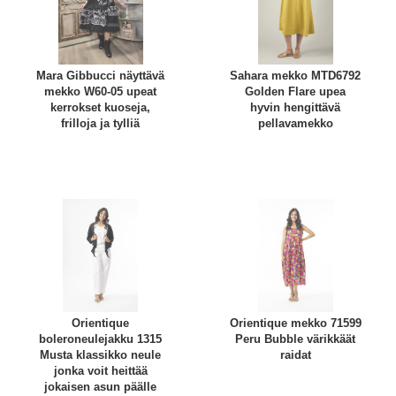
Mara Gibbucci näyttävä
Sahara mekko MTD6792
mekko W60-05 upeat
Golden Flare upea
kerrokset kuoseja,
hyvin hengittävä
frilloja ja tylliä
pellavamekko
Orientique
Orientique mekko 71599
boleroneulejakku 1315
Peru Bubble värikkäät
Musta klassikko neule
raidat
jonka voit heittää
jokaisen asun päälle