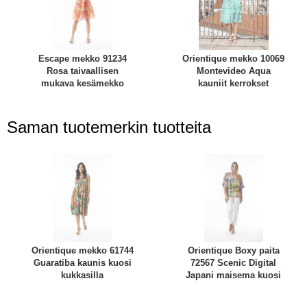
Escape mekko 91234
Orientique mekko 10069
Rosa taivaallisen
Montevideo Aqua
mukava kesämekko
kauniit kerrokset
Saman tuotemerkin tuotteita
Orientique mekko 61744
Orientique Boxy paita
Guaratiba kaunis kuosi
72567 Scenic Digital
kukkasilla
Japani maisema kuosi