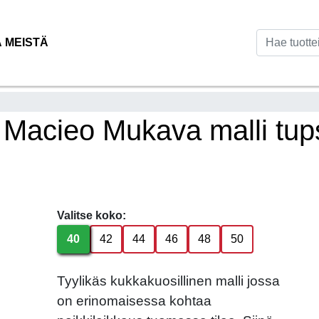
Ä MEISTÄ
acieo Mukava malli tupsu
Valitse koko:
40
42
44
46
48
50
Tyylikäs kukkakuosillinen malli jossa
on erinomaisessa kohtaa