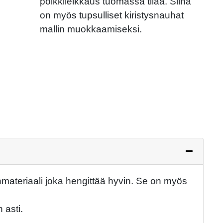
poikkileikkaus tuomassa tilaa. Siinä
on myös tupsulliset kiristysnauhat
Next
mallin muokkaamiseksi.
materiaali joka hengittää hyvin. Se on myös
 asti.