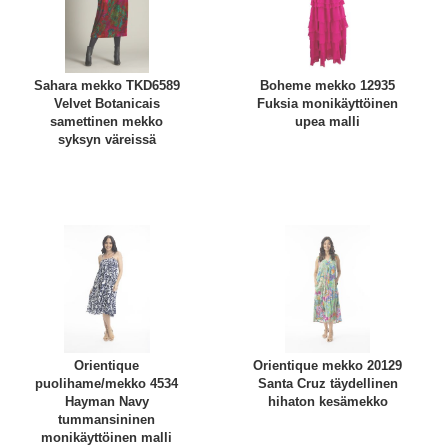
Sahara mekko TKD6589
Boheme mekko 12935
Velvet Botanicais
Fuksia monikäyttöinen
samettinen mekko
upea malli
syksyn väreissä
Orientique
Orientique mekko 20129
puolihame/mekko 4534
Santa Cruz täydellinen
Hayman Navy
hihaton kesämekko
tummansininen
monikäyttöinen malli