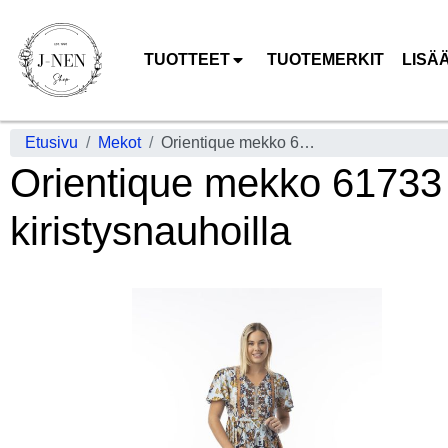
TUOTTEET
TUOTEMERKIT
LISÄ
Etusivu
Mekot
Orientique mekko 61733 Macieo Mukava malli tupsullisilla kiristysnauhoilla
Orientique mekko 61733 M
kiristysnauhoilla