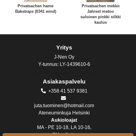
Privatsachen hame
Privatsachen mekko
Bakstraps (0341 wind)
Jahrest metoo
suloinen pinkki silkki
kaulus
Yritys
J-Nen Oy
Y-tunnus: LY-1439610-6
Asiakaspalvelu
+358 41 537 9381
juta.tuominen@hotmail.com
Ateneuminkuja Helsinki
Aukioloajat
MA - PE 10-18, LA 10-16,
SU suljettu