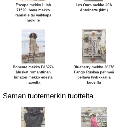
Escape mekko Lilah
Les Ours mekko 40A
71520 ihana mekko
Antoinette (kitti)
rannalle tai vaikkapa
mökille
Boheme mekko B13274
Blueberry mekko 26278
Muskat romanttinen
Fango Ruskea pehmeä
hihaton mekko edestä
pellava tyylikkäällä
napeilla
kuosilla
Saman tuotemerkin tuotteita