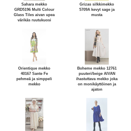
Sahara mekko
Grizas silkkimekko
GRD5196 Multi Colour
5709A kevyt sage ja
Glass Tiles aivan upea
musta
värikäs ruutukuosi
Orientique mekko
Boheme mekko 12761
40167 Sante Fe
puuteri/beige AIVAN
pehmeä ja simppeli
ihastuttava mekko joka
mekko
on monikäyttöinen ja
ajaton