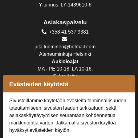
Y-tunnus: LY-1439610-6
Asiakaspalvelu
+358 41 537 9381
juta.tuominen@hotmail.com
Ateneuminkuja Helsinki
Aukioloajat
MA - PE 10-18, LA 10-16,
SU suljettu
Evästeiden käytöstä
Verkkokauppa
Sivustoillamme käytetään evästeitä toiminnallisuuden
Tilaus- ja toimitusehdot
toteuttamiseen, sivuston laadun tarkkailuun, sekä
Rekisteriseloste
asiakaskäyttäytymisen seurantaan kohdennettua
markkinointia varten. Jatkamalla sivuston käyttöä
Seuraa Meitä
hyväksyt evästeiden käytön.