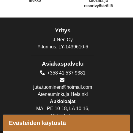
mekko
kuosilla ja
resorivyötäröllä
Yritys
J-Nen Oy
Y-tunnus: LY-1439610-6
Asiakaspalvelu
+358 41 537 9381
juta.tuominen@hotmail.com
Ateneuminkuja Helsinki
Aukioloajat
MA - PE 10-18, LA 10-16,
SU suljettu
Evästeiden käytöstä
Verkkokauppa