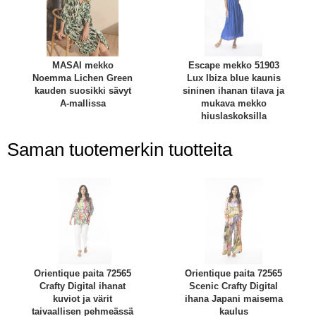
MASAI mekko
Escape mekko 51903
Noemma Lichen Green
Lux Ibiza blue kaunis
kauden suosikki sävyt
sininen ihanan tilava ja
A-mallissa
mukava mekko
hiuslaskoksilla
Saman tuotemerkin tuotteita
Orientique paita 72565
Orientique paita 72565
Crafty Digital ihanat
Scenic Crafty Digital
kuviot ja värit
ihana Japani maisema
taivaallisen pehmeässä
kaulus