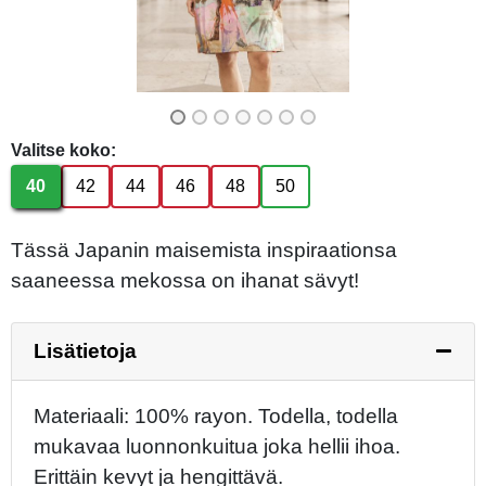
Valitse koko:
40
42
44
46
48
50
Tässä Japanin maisemista inspiraationsa
saaneessa mekossa on ihanat sävyt!
Lisätietoja
Materiaali: 100% rayon. Todella, todella
mukavaa luonnonkuitua joka hellii ihoa.
Erittäin kevyt ja hengittävä.