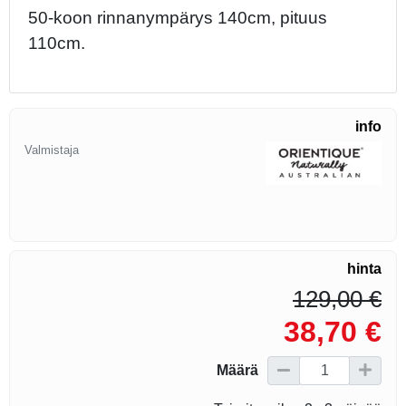
50-koon rinnanympärys 140cm, pituus
110cm.
info
Valmistaja
hinta
129,00 €
38,70 €
Määrä