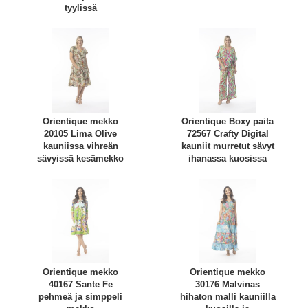
tyylissä
Orientique mekko
Orientique Boxy paita
20105 Lima Olive
72567 Crafty Digital
kauniissa vihreän
kauniit murretut sävyt
sävyissä kesämekko
ihanassa kuosissa
Orientique mekko
Orientique mekko
40167 Sante Fe
30176 Malvinas
pehmeä ja simppeli
hihaton malli kauniilla