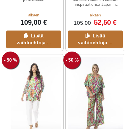
inspiraationsa Japanin
maisemista ja luonnosta.
alkaen
alkaen
109,00 €
52,50 €
105,00
Lisää
Lisää
vaihtoehtoja ...
vaihtoehtoja ...
- 50 %
- 50 %