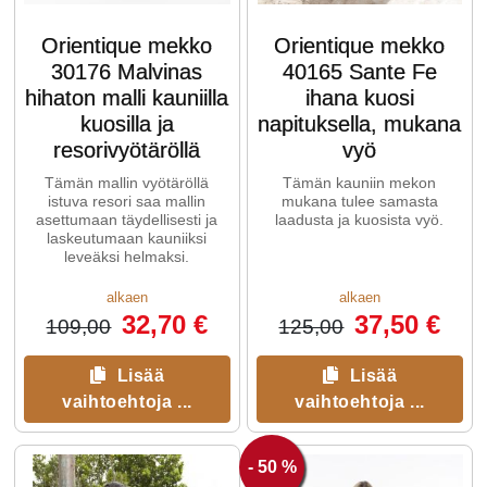
Orientique mekko
Orientique mekko
30176 Malvinas
40165 Sante Fe
hihaton malli kauniilla
ihana kuosi
kuosilla ja
napituksella, mukana
resorivyötäröllä
vyö
Tämän mallin vyötäröllä
Tämän kauniin mekon
istuva resori saa mallin
mukana tulee samasta
asettumaan täydellisesti ja
laadusta ja kuosista vyö.
laskeutumaan kauniiksi
leveäksi helmaksi.
alkaen
alkaen
32,70 €
37,50 €
109,00
125,00
Lisää
Lisää
vaihtoehtoja ...
vaihtoehtoja ...
- 50 %