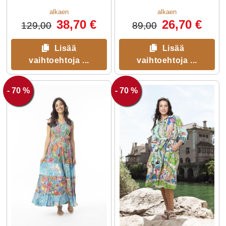
Tässä mallissa on
alkaen
alkaen
38,70 €
26,70 €
129,00
89,00
Lisää
Lisää
vaihtoehtoja ...
vaihtoehtoja ...
- 70 %
- 70 %