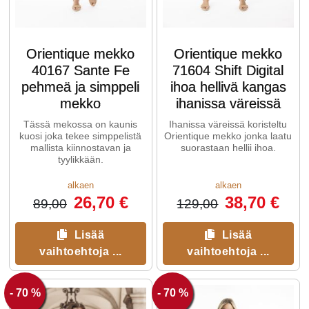
Orientique mekko
Orientique mekko
40167 Sante Fe
71604 Shift Digital
pehmeä ja simppeli
ihoa hellivä kangas
mekko
ihanissa väreissä
Tässä mekossa on kaunis
Ihanissa väreissä koristeltu
kuosi joka tekee simppelistä
Orientique mekko jonka laatu
mallista kiinnostavan ja
suorastaan hellii ihoa.
tyylikkään.
alkaen
alkaen
26,70 €
38,70 €
89,00
129,00
Lisää
Lisää
vaihtoehtoja ...
vaihtoehtoja ...
- 70 %
- 70 %