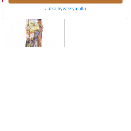
Jatka hyväksymättä
Orientique paita
72565 Scenic Crafty
Digital ihana Japani
maisema kaulus
Tämän kauluspaidan kuosi
on saanut inspiraationsa
Japanin maisemista ja sen