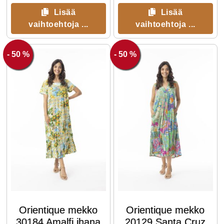
Lisää
Lisää
vaihtoehtoja ...
vaihtoehtoja ...
- 50 %
- 50 %
Orientique mekko
Orientique mekko
30184 Amalfi ihana
20129 Santa Cruz