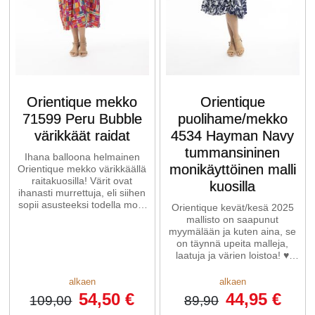
Orientique mekko
Orientique
71599 Peru Bubble
puolihame/mekko
värikkäät raidat
4534 Hayman Navy
tummansininen
Ihana balloona helmainen
monikäyttöinen malli
Orientique mekko värikkäällä
raitakuosilla! Värit ovat
kuosilla
ihanasti murrettuja, eli siihen
sopii asusteeksi todella moni
Orientique kevät/kesä 2025
väri.
mallisto on saapunut
myymälään ja kuten aina, se
on täynnä upeita malleja,
laatuja ja värien loistoa! ♥
Tässä mallissa on
alkaen
alkaen
54,50 €
44,95 €
109,00
89,90