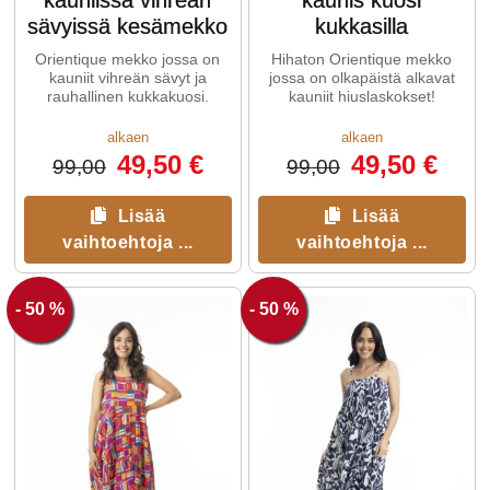
kauniissa vihreän
kaunis kuosi
sävyissä kesämekko
kukkasilla
Orientique mekko jossa on
Hihaton Orientique mekko
kauniit vihreän sävyt ja
jossa on olkapäistä alkavat
rauhallinen kukkakuosi.
kauniit hiuslaskokset!
alkaen
alkaen
49,50 €
49,50 €
99,00
99,00
Lisää
Lisää
vaihtoehtoja ...
vaihtoehtoja ...
- 50 %
- 50 %