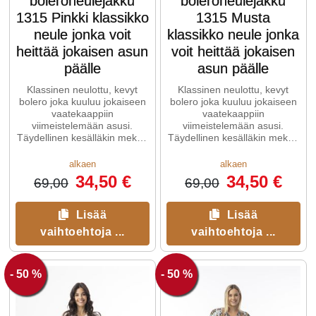
boleroneulejakku
boleroneulejakku
1315 Pinkki klassikko
1315 Musta
neule jonka voit
klassikko neule jonka
heittää jokaisen asun
voit heittää jokaisen
päälle
asun päälle
Klassinen neulottu, kevyt
Klassinen neulottu, kevyt
bolero joka kuuluu jokaiseen
bolero joka kuuluu jokaiseen
vaatekaappiin
vaatekaappiin
viimeistelemään asusi.
viimeistelemään asusi.
Täydellinen kesälläkin mekon
Täydellinen kesälläkin mekon
päälle tai kun hihaton mallisi
päälle tai kun hihaton mallisi
kaipaa hihoja.
kaipaa hihoja.
alkaen
alkaen
34,50 €
34,50 €
69,00
69,00
Lisää
Lisää
vaihtoehtoja ...
vaihtoehtoja ...
- 50 %
- 50 %