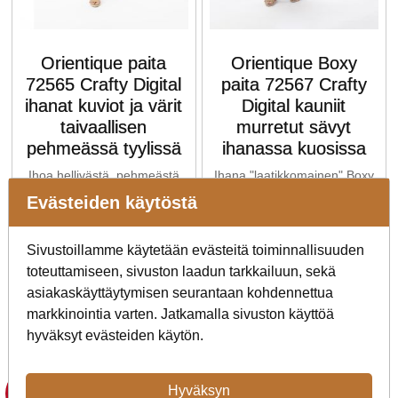
Orientique paita
Orientique Boxy
72565 Crafty Digital
paita 72567 Crafty
ihanat kuviot ja värit
Digital kauniit
taivaallisen
murretut sävyt
pehmeässä tyylissä
ihanassa kuosissa
Ihoa hellivästä, pehmeästä
Ihana "laatikkomainen" Boxy
kankaasta valmistettu
istuvuus on täydellinen
Evästeiden käytöstä
Orientique paita kauluksella
yhdessä pehmeän kankaan
ja napituksella.
kanssa!
Sivustoillamme käytetään evästeitä toiminnallisuuden
alkaen
alkaen
toteuttamiseen, sivuston laadun tarkkailuun, sekä
54,50 €
52,50 €
109,00
105,00
asiakaskäyttäytymisen seurantaan kohdennettua
markkinointia varten. Jatkamalla sivuston käyttöä
Lisää
Lisää
hyväksyt evästeiden käytön.
vaihtoehtoja ...
vaihtoehtoja ...
Hyväksyn
- 50 %