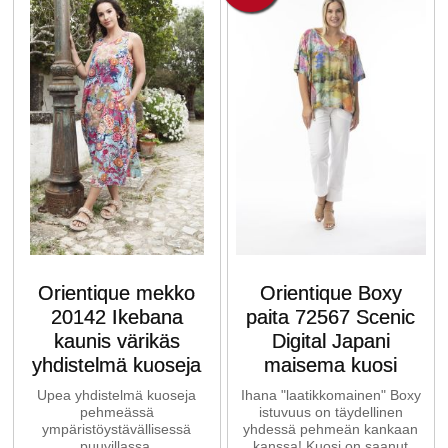
Orientique mekko
Orientique Boxy
20142 Ikebana
paita 72567 Scenic
kaunis värikäs
Digital Japani
yhdistelmä kuoseja
maisema kuosi
Upea yhdistelmä kuoseja
Ihana "laatikkomainen" Boxy
pehmeässä
istuvuus on täydellinen
ympäristöystävällisessä
yhdessä pehmeän kankaan
puuvillassa.
kanssa! Kuosi on saanut