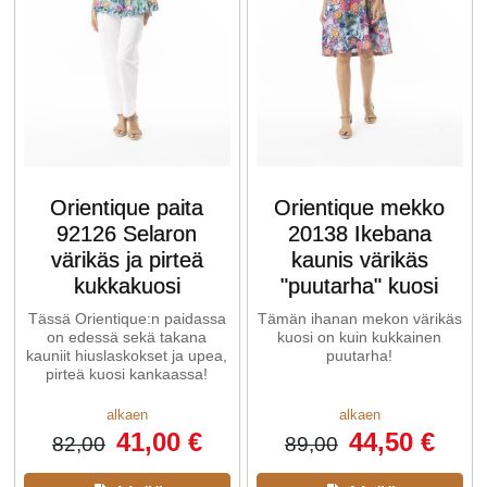
Orientique paita
Orientique mekko
92126 Selaron
20138 Ikebana
värikäs ja pirteä
kaunis värikäs
kukkakuosi
"puutarha" kuosi
Tässä Orientique:n paidassa
Tämän ihanan mekon värikäs
on edessä sekä takana
kuosi on kuin kukkainen
kauniit hiuslaskokset ja upea,
puutarha!
pirteä kuosi kankaassa!
alkaen
alkaen
41,00 €
44,50 €
82,00
89,00