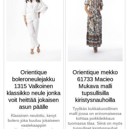
Orientique
Orientique mekko
boleroneulejakku
61733 Macieo
1315 Valkoinen
Mukava malli
klassikko neule jonka
tupsullisilla
voit heittää jokaisen
kiristysnauhoilla
asun päälle
Tyylikäs kukkakuosillinen
malli jossa on erinomaisessa
Klassinen neulottu, kevyt
kohtaa poikkileikkaus
bolero joka kuuluu jokaiseen
tuomassa tilaa. Siinä on myös
vaatekaappiin
tupsulliset kiristysnauhat