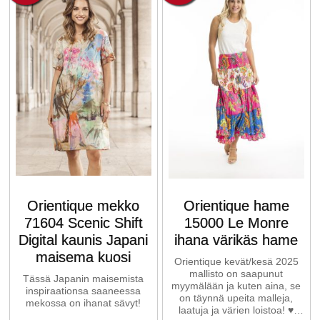
Orientique mekko
Orientique hame
71604 Scenic Shift
15000 Le Monre
Digital kaunis Japani
ihana värikäs hame
maisema kuosi
Orientique kevät/kesä 2025
mallisto on saapunut
Tässä Japanin maisemista
myymälään ja kuten aina, se
inspiraationsa saaneessa
on täynnä upeita malleja,
mekossa on ihanat sävyt!
laatuja ja värien loistoa! ♥