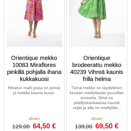
Orientique mekko
Orientique
10083 Miraflores
brodeerattu mekko
pinkillä pohjalla ihana
40239 Vihreä kaunis
kukkakuosi
frilla helma
Hihaton malli jossa on pirteä
Tämä mekko on täydellinen
ja todella kaunis kuosi.
kesään miellyttävän puuvillan
ansiosta. Siinä on
päällyskankaassa kauniit
reijät ja alla on miellyttävä
alusmekko.
alkaen
alkaen
64,50 €
69,50 €
129,00
139,00