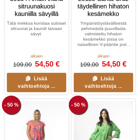
sitruunakuosi
täydellinen hihaton
kauniilla sävyillä
kesämekko
Tätä mekkoa koristaa suloiset
Ympäristöystävällisestä
sitruunat ja kauniit taivaan
pehmeästä puuvillasta
sävyt.
valmistettu hihaton
kesämekko jossa on
naisellinen V-pääntie josta
lähtee ihanat laskokset
edessä.
alkaen
alkaen
54,50 €
54,50 €
109,00
109,00
Lisää
Lisää
vaihtoehtoja ...
vaihtoehtoja ...
- 50 %
- 50 %