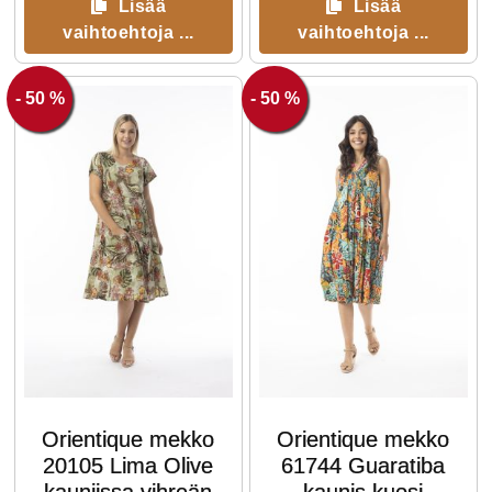
Lisää
Lisää
vaihtoehtoja ...
vaihtoehtoja ...
- 50 %
- 50 %
Orientique mekko
Orientique mekko
20105 Lima Olive
61744 Guaratiba