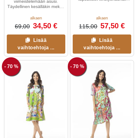
viimeistelemään asusi.
mallin muokkaamiseksi.
Täydellinen kesälläkin mekon
päälle tai kun hihaton mallisi
kaipaa hihoja.
alkaen
alkaen
34,50 €
57,50 €
69,00
115,00
Lisää
Lisää
vaihtoehtoja ...
vaihtoehtoja ...
- 70 %
- 70 %