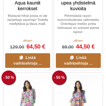
Aqua kauniit
upea yhdistelmä
kerrokset
kuvioita
Mukavat hihat joissa ei ole
Pehmeästä rayon-
istutettuja saumoja! Todella
luonnonkuidusta valmistettu
miellyttävä ja tilava malli.
Orientique mekko jonka
helmassa on suloiset pienet
tupsut.
alkaen
alkaen
64,50 €
44,50 €
129,00
89,00
Lisää
Lisää
vaihtoehtoja ...
vaihtoehtoja ...
- 50 %
- 50 %