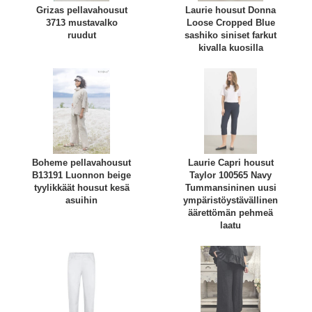
Grizas pellavahousut
Laurie housut Donna
3713 mustavalko
Loose Cropped Blue
ruudut
sashiko siniset farkut
kivalla kuosilla
Boheme pellavahousut
Laurie Capri housut
B13191 Luonnon beige
Taylor 100565 Navy
tyylikkäät housut kesä
Tummansininen uusi
asuihin
ympäristöystävällinen
äärettömän pehmeä
laatu