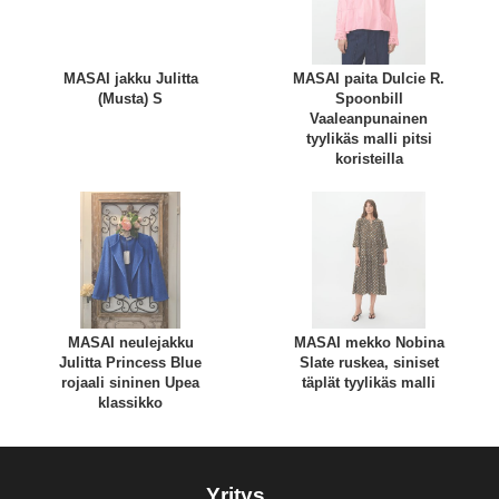
MASAI jakku Julitta
MASAI paita Dulcie R.
(Musta) S
Spoonbill
Vaaleanpunainen
tyylikäs malli pitsi
koristeilla
MASAI neulejakku
MASAI mekko Nobina
Julitta Princess Blue
Slate ruskea, siniset
rojaali sininen Upea
täplät tyylikäs malli
klassikko
Yritys