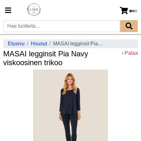
Etusivu
Housut
MASAI legginsit Pia Navy viskoosinen trikoo
MASAI legginsit Pia Navy
‹ Palaa
viskoosinen trikoo
Previous
Next