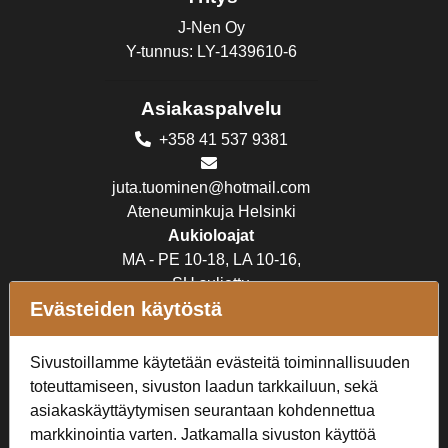
J-Nen Oy
Y-tunnus: LY-1439610-6
Asiakaspalvelu
+358 41 537 9381
juta.tuominen@hotmail.com
Ateneuminkuja Helsinki
Aukioloajat
MA - PE 10-18, LA 10-16,
SU suljettu
Evästeiden käytöstä
Verkkokauppa
Sivustoillamme käytetään evästeitä toiminnallisuuden
Tilaus- ja toimitusehdot
toteuttamiseen, sivuston laadun tarkkailuun, sekä
Rekisteriseloste
asiakaskäyttäytymisen seurantaan kohdennettua
markkinointia varten. Jatkamalla sivuston käyttöä