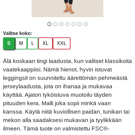
Valitse koko:
S
M
L
XL
XXL
Älä koskaan tingi laadusta, kun valitset klassikoita
vaatekaappiisi. Nämä hienot, hyvin istuvat
leggingsit on suunniteltu äärettömän pehmeästä
jerseylaadusta, jota on ihanaa ja mukavaa
käyttää. Ajaton tyköistuva muotoilu täyden
pituuden kera. Malli joka sopii minkä vaan
kanssa. Käytä niitä kuviollisen paidan, tunikan tai
mekon alla saadaksesi mukavan ja tyylikkään
ilmeen. Tämä tuote on valmistettu FSC®-