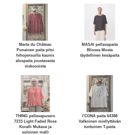
Marta du Château
MASAI pellavapaita
Punainen paita pitsi
Blissea Musta
hihojensuilla kaunis
täydellinen kesäpaita
aluspaita joustavasta
viskoosista
THING pellavapusero
I'CONA paita 64388
7233 Light Faded Rose
Valkoinen miellyttävän
Koralli Mukava ja
tuntuinen T-paita
suloinen malli