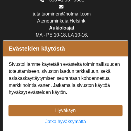
juta.tuominen@hotmail.com
Ateneuminkuja Helsinki
Aukioloajat
MA - PE 10-18, LA 10-16,
SU suljettu
Evästeiden käytöstä
Verkkokauppa
Sivustoillamme käytetään evästeitä toiminnallisuuden
Tilaus- ja toimitusehdot
toteuttamiseen, sivuston laadun tarkkailuun, sekä
Rekisteriseloste
asiakaskäyttäytymisen seurantaan kohdennettua
markkinointia varten. Jatkamalla sivuston käyttöä
Seuraa Meitä
hyväksyt evästeiden käytön.
Hyväksyn
Jatka hyväksymättä