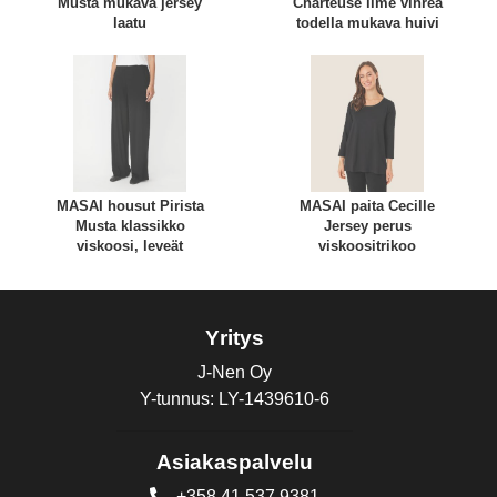
Musta mukava jersey
Charteuse lime vihreä
laatu
todella mukava huivi
MASAI housut Pirista
MASAI paita Cecille
Musta klassikko
Jersey perus
viskoosi, leveät
viskoositrikoo
Yritys
J-Nen Oy
Y-tunnus: LY-1439610-6
Asiakaspalvelu
+358 41 537 9381