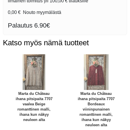
ilmainen toimitus yli
100,00 €
tilauksille
0,00 €
Nouto myymälästä
Palautus 6.90€
Katso myös nämä tuotteet
Marta du Château
Marta du Château
ihana pitsipaita 7707
ihana pitsipaita 7707
vaalea Beige
Bordeaux
romanttinen malli,
viininpunainen
ihana kun näkyy
romanttinen malli,
neuleen alta
ihana kun näkyy
neuleen alta