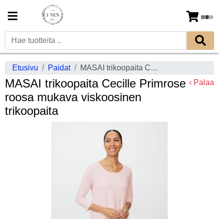
Etusivu
Paidat
MASAI trikoopaita Cecille Primrose roosa mukava viskoosinen trikoopaita
MASAI trikoopaita Cecille Primrose
‹ Palaa
roosa mukava viskoosinen
trikoopaita
Previous
Next