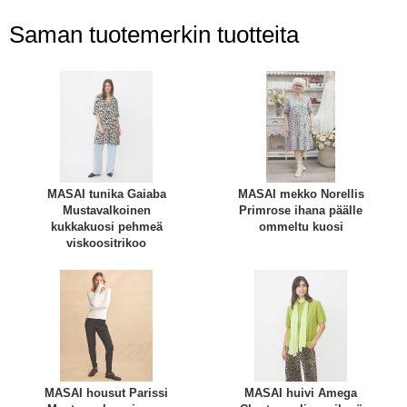
Saman tuotemerkin tuotteita
MASAI tunika Gaiaba
MASAI mekko Norellis
Mustavalkoinen
Primrose ihana päälle
kukkakuosi pehmeä
ommeltu kuosi
viskoositrikoo
MASAI housut Parissi
MASAI huivi Amega