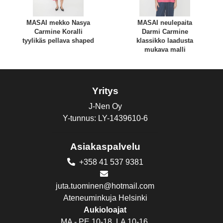
MASAI mekko Nasya
MASAI neulepaita
Carmine Koralli
Darmi Carmine
tyylikäs pellava shaped
klassikko laadusta
mukava malli
Yritys
J-Nen Oy
Y-tunnus: LY-1439610-6
Asiakaspalvelu
+358 41 537 9381
juta.tuominen@hotmail.com
Ateneuminkuja Helsinki
Aukioloajat
MA - PE 10-18, LA 10-16,