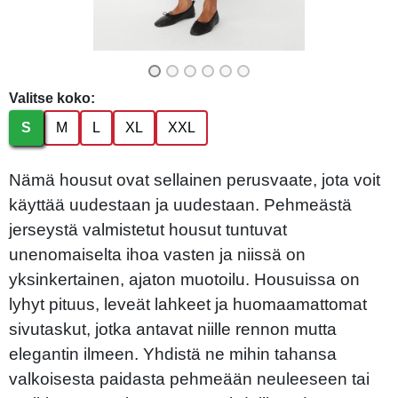
Valitse koko:
S
M
L
XL
XXL
Nämä housut ovat sellainen perusvaate, jota voit
käyttää uudestaan ​​ja uudestaan. Pehmeästä
jerseystä valmistetut housut tuntuvat
unenomaiselta ihoa vasten ja niissä on
yksinkertainen, ajaton muotoilu. Housuissa on
lyhyt pituus, leveät lahkeet ja huomaamattomat
sivutaskut, jotka antavat niille rennon mutta
elegantin ilmeen. Yhdistä ne mihin tahansa
valkoisesta paidasta pehmeään neuleeseen tai