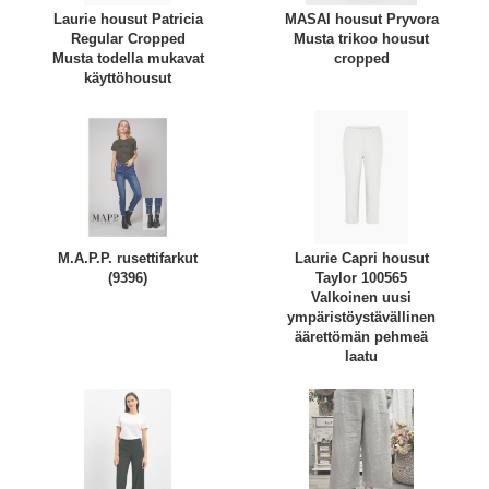
Laurie housut Patricia
MASAI housut Pryvora
Regular Cropped
Musta trikoo housut
Musta todella mukavat
cropped
käyttöhousut
M.A.P.P. rusettifarkut
Laurie Capri housut
(9396)
Taylor 100565
Valkoinen uusi
ympäristöystävällinen
äärettömän pehmeä
laatu