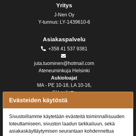
Yritys
J-Nen Oy
Y-tunnus: LY-1439610-6
Asiakaspalvelu
+358 41 537 9381
juta.tuominen@hotmail.com
Ateneuminkuja Helsinki
Aukioloajat
MA - PE 10-18, LA 10-16,
SU suljettu
Evästeiden käytöstä
Verkkokauppa
Sivustoillamme käytetään evästeitä toiminnallisuuden
Tilaus- ja toimitusehdot
toteuttamiseen, sivuston laadun tarkkailuun, sekä
Rekisteriseloste
asiakaskäyttäytymisen seurantaan kohdennettua