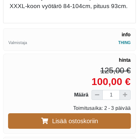
XXXL-koon vyötärö 84-104cm, pituus 93cm.
info
Valmistaja
THING
hinta
125,00 €
100,00 €
Määrä
Toimitusaika: 2 - 3 päivää
Lisää ostoskoriin