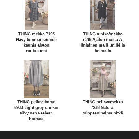
THING mekko 7195
THING tunika/mekko
Navy tummansininen
7148 Ajaton musta A-
kaunis ajaton
linjainen malli uniikilla
ruutukuosi
helmalla
THING pellavahame
THING pellavamekko
6933 Light grey uniikin
7238 Natural
sävyinen vaalean
tulppaanihelma pitkä
harmaa