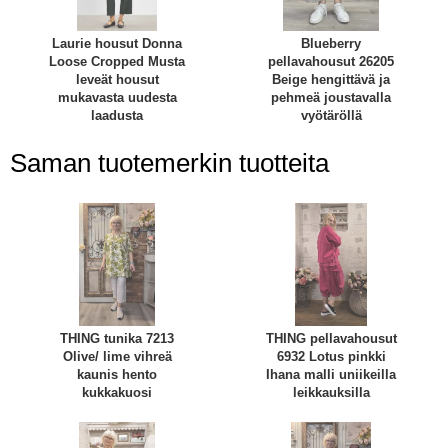
Laurie housut Donna
Blueberry
Loose Cropped Musta
pellavahousut 26205
leveät housut
Beige hengittävä ja
mukavasta uudesta
pehmeä joustavalla
laadusta
vyötäröllä
Saman tuotemerkin tuotteita
THING tunika 7213
THING pellavahousut
Olive/ lime vihreä
6932 Lotus pinkki
kaunis hento
Ihana malli uniikeilla
kukkakuosi
leikkauksilla