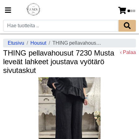
Etusivu
Housut
THING pellavahousut 7230 Musta leveät lahkeet joustava vyötärö sivutaskut
THING pellavahousut 7230 Musta
‹ Palaa
leveät lahkeet joustava vyötärö
sivutaskut
Previous
Next