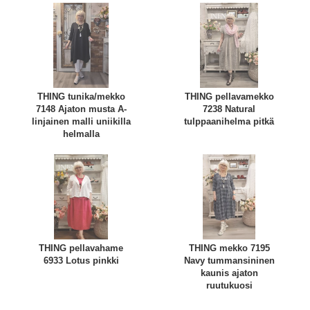
THING tunika/mekko
THING pellavamekko
7148 Ajaton musta A-
7238 Natural
linjainen malli uniikilla
tulppaanihelma pitkä
helmalla
THING pellavahame
THING mekko 7195
6933 Lotus pinkki
Navy tummansininen
kaunis ajaton
ruutukuosi