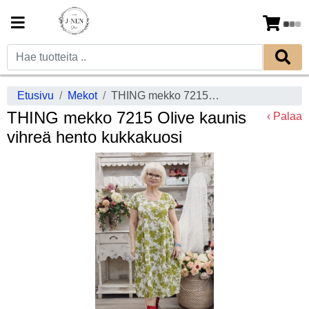
Etusivu
Mekot
THING mekko 7215 Olive kaunis vihreä hento kukkakuosi
THING mekko 7215 Olive kaunis
‹ Palaa
vihreä hento kukkakuosi
Previous
Next