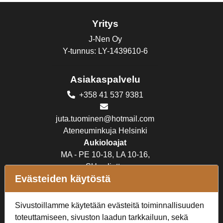
Yritys
J-Nen Oy
Y-tunnus: LY-1439610-6
Asiakaspalvelu
+358 41 537 9381
juta.tuominen@hotmail.com
Ateneuminkuja Helsinki
Aukioloajat
MA - PE 10-18, LA 10-16,
SU suljettu
Evästeiden käytöstä
Verkkokauppa
Sivustoillamme käytetään evästeitä toiminnallisuuden
Tilaus- ja toimitusehdot
toteuttamiseen, sivuston laadun tarkkailuun, sekä
Rekisteriseloste