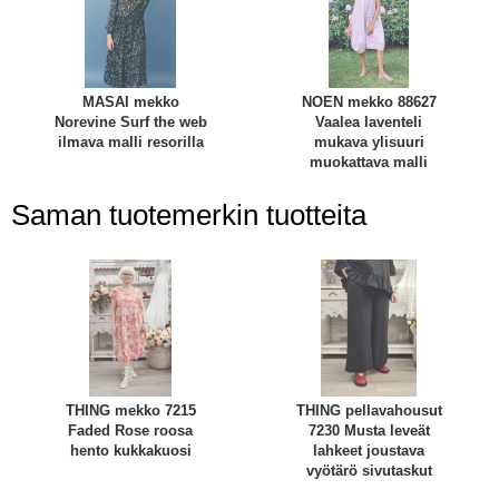
MASAI mekko
NOEN mekko 88627
Norevine Surf the web
Vaalea laventeli
ilmava malli resorilla
mukava ylisuuri
muokattava malli
Saman tuotemerkin tuotteita
THING mekko 7215
THING pellavahousut
Faded Rose roosa
7230 Musta leveät
hento kukkakuosi
lahkeet joustava
vyötärö sivutaskut