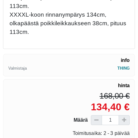
113cm.
XXXXL-koon rinnanympärys 134cm,
olkapäästä poikkileikkaukseen 38cm, pituus
113cm.
info
Valmistaja
THING
hinta
168,00 €
134,40 €
Määrä
Toimitusaika: 2 - 3 päivää