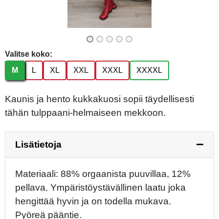
Valitse koko:
M
L
XL
XXL
XXXL
XXXXL
Kaunis ja hento kukkakuosi sopii täydellisesti
tähän tulppaani-helmaiseen mekkoon.
Lisätietoja
Materiaali: 88% orgaanista puuvillaa, 12%
pellava. Ympäristöystävällinen laatu joka
hengittää hyvin ja on todella mukava.
Pyöreä pääntie.