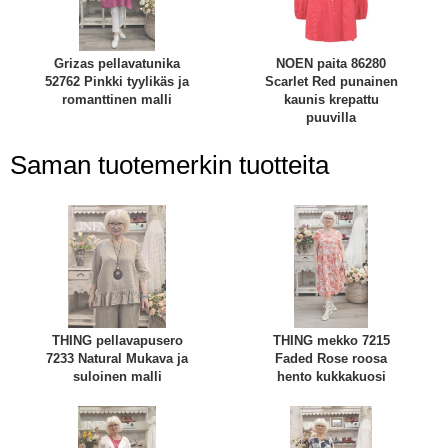
Grizas pellavatunika
NOEN paita 86280
52762 Pinkki tyylikäs ja
Scarlet Red punainen
romanttinen malli
kaunis krepattu
puuvilla
Saman tuotemerkin tuotteita
THING pellavapusero
THING mekko 7215
7233 Natural Mukava ja
Faded Rose roosa
suloinen malli
hento kukkakuosi