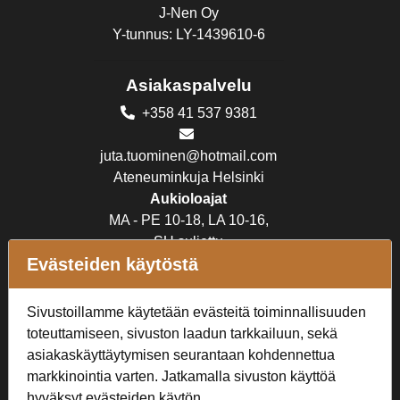
J-Nen Oy
Y-tunnus: LY-1439610-6
Asiakaspalvelu
+358 41 537 9381
juta.tuominen@hotmail.com
Ateneuminkuja Helsinki
Aukioloajat
MA - PE 10-18, LA 10-16,
SU suljettu
Evästeiden käytöstä
Verkkokauppa
Sivustoillamme käytetään evästeitä toiminnallisuuden
Tilaus- ja toimitusehdot
toteuttamiseen, sivuston laadun tarkkailuun, sekä
Rekisteriseloste
asiakaskäyttäytymisen seurantaan kohdennettua
markkinointia varten. Jatkamalla sivuston käyttöä
Seuraa Meitä
hyväksyt evästeiden käytön.