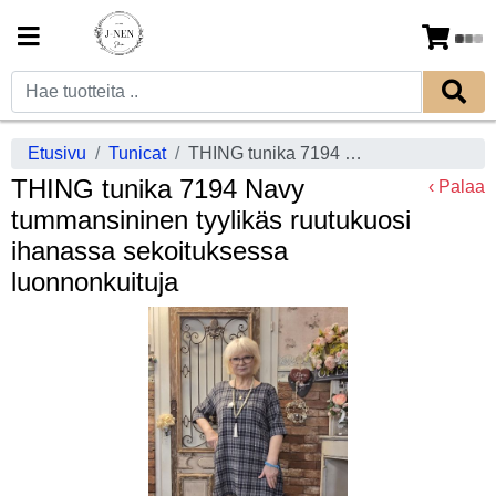
Etusivu
Tunicat
THING tunika 7194 Navy tummansininen tyylikäs ruutukuosi ihanassa sekoituksessa luonnonkuituja
THING tunika 7194 Navy
‹ Palaa
tummansininen tyylikäs ruutukuosi
ihanassa sekoituksessa
luonnonkuituja