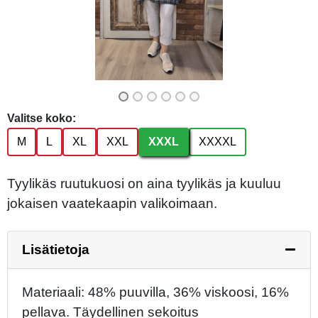
Previous
Next
Valitse koko:
M
L
XL
XXL
XXXL
XXXXL
Tyylikäs ruutukuosi on aina tyylikäs ja kuuluu
jokaisen vaatekaapin valikoimaan.
Lisätietoja
Materiaali: 48% puuvilla, 36% viskoosi, 16%
pellava. Täydellinen sekoitus