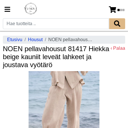
Etusivu
Housut
NOEN pellavahousut 81417 Hiekka beige kauniit leveät lahkeet ja joustava vyötärö
NOEN pellavahousut 81417 Hiekka
‹ Palaa
beige kauniit leveät lahkeet ja
joustava vyötärö
Previous
Next