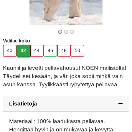
Valitse koko:
40
42
44
46
48
50
Kauniit ja leveät pellavahousut NOEN mallistolta!
Täydelliset kesään, ja väri joka sopii minkä vain
asun kanssa. Tyylikkäästi rypytettyä pellavaa.
Lisätietoja
Materiaali: 100% laadukasta pellavaa.
Hengittää hyvin ja on mukavaa ja kevyttä.