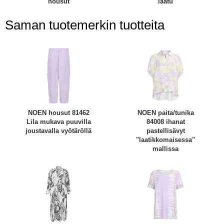
housut
laatu
Saman tuotemerkin tuotteita
NOEN housut 81462
NOEN paita/tunika
Lila mukava puuvilla
84008 ihanat
joustavalla vyötäröllä
pastellisävyt
"laatikkomaisessa"
mallissa