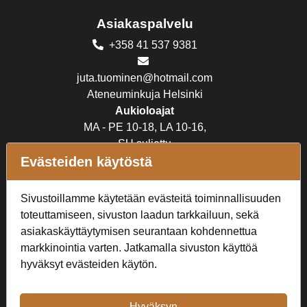
Asiakaspalvelu
+358 41 537 9381
juta.tuominen@hotmail.com
Ateneuminkuja Helsinki
Aukioloajat
MA - PE 10-18, LA 10-16,
SU suljettu
Evästeiden käytöstä
Verkkokauppa
Sivustoillamme käytetään evästeitä toiminnallisuuden
Tilaus- ja toimitusehdot
toteuttamiseen, sivuston laadun tarkkailuun, sekä
Rekisteriseloste
asiakaskäyttäytymisen seurantaan kohdennettua
markkinointia varten. Jatkamalla sivuston käyttöä
Seuraa Meitä
hyväksyt evästeiden käytön.
Hyväksyn