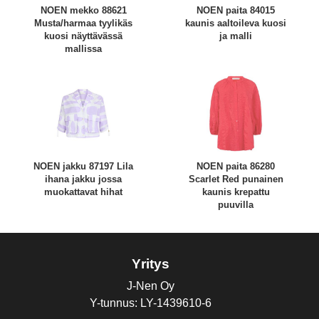
NOEN mekko 88621
NOEN paita 84015
Musta/harmaa tyylikäs
kaunis aaltoileva kuosi
kuosi näyttävässä
ja malli
mallissa
NOEN jakku 87197 Lila
NOEN paita 86280
ihana jakku jossa
Scarlet Red punainen
muokattavat hihat
kaunis krepattu
puuvilla
Yritys
J-Nen Oy
Y-tunnus: LY-1439610-6