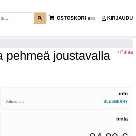
OSTOSKORI
KIRJAUDU
a pehmeä joustavalla
‹ Palaa
info
Valmistaja
BLUEBERRY
hinta