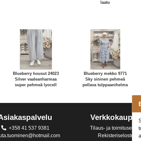
laatu
Blueberry housut 24023
Blueberry mekko 9771
Silver vaaleanharmaa
Sky sininen pehmeä
super pehmeä lyocell
pellava tulppaanihelma
Asiakaspalvelu
Verkkokaupp
S
+358 41 537 9381
Tilaus- ja toimitusehdo
t
juta.tuominen@hotmail.com
Rekisteriseloste
a