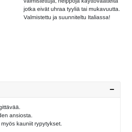
valmistettuja, helppoja käyttövaatteita
jotka eivät uhraa tyyliä tai mukavuutta.
Next
Valmistettu ja suunniteltu Italiassa!
ittävää.
iden ansiosta.
 myös kauniit rypytykset.