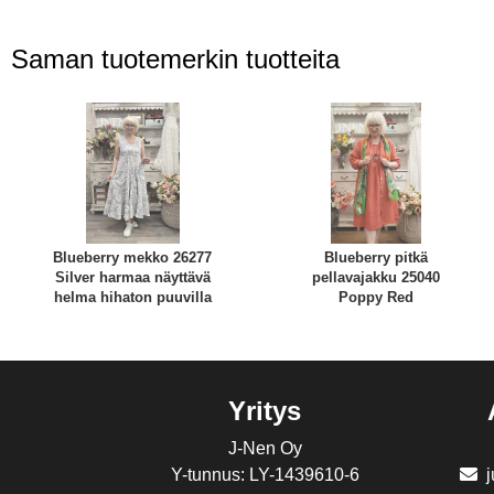
Saman tuotemerkin tuotteita
Blueberry mekko 26277
Blueberry pitkä
Silver harmaa näyttävä
pellavajakku 25040
helma hihaton puuvilla
Poppy Red
Yritys
J-Nen Oy
Y-tunnus: LY-1439610-6