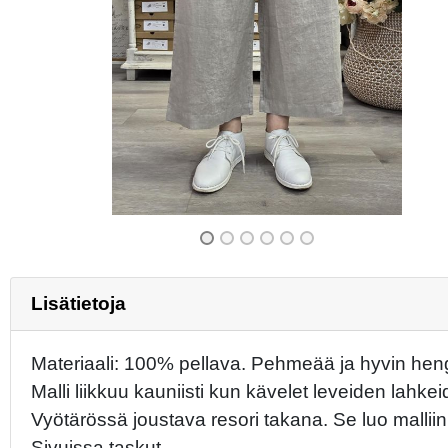
Previous
Lisätietoja
Materiaali: 100% pellava. Pehmeää ja hyvin heng
Malli liikkuu kauniisti kun kävelet leveiden lahke
Vyötärössä joustava resori takana. Se luo malliin
Sivuissa taskut.