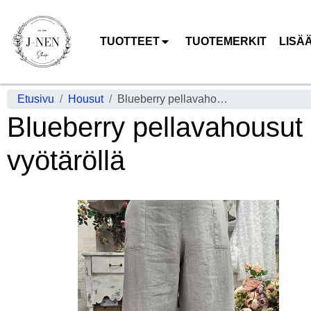
TUOTTEET
TUOTEMERKIT
LISÄ
Etusivu
Housut
Blueberry pellavahousut 26205 Beige hengittävä ja pehmeä joustavalla vyötäröllä
Blueberry pellavahousut
vyötäröllä