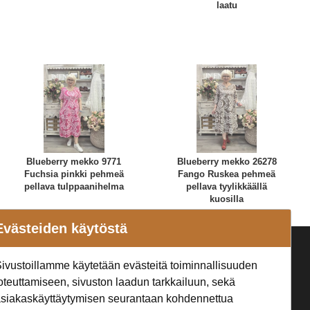
laatu
Blueberry mekko 9771
Blueberry mekko 26278
Fuchsia pinkki pehmeä
Fango Ruskea pehmeä
pellava tulppaanihelma
pellava tyylikkäällä
kuosilla
Evästeiden käytöstä
a
Seuraa Meitä
ivustoillamme käytetään evästeitä toiminnallisuuden
t
oteuttamiseen, sivuston laadun tarkkailuun, sekä
siakaskäyttäytymisen seurantaan kohdennettua