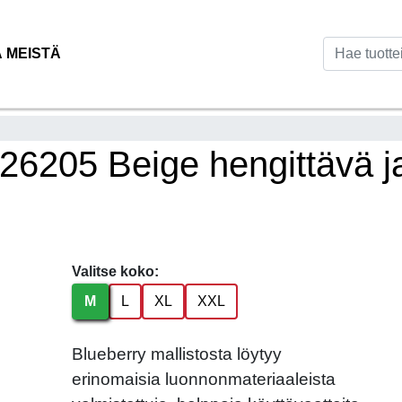
Ä MEISTÄ
 26205 Beige hengittävä j
Valitse koko:
M
L
XL
XXL
Blueberry mallistosta löytyy
erinomaisia luonnonmateriaaleista