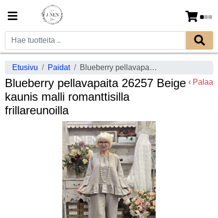
Etusivu
Paidat
Blueberry pellavapaita 26257 Beige kaunis malli romanttisilla frillareunoilla
Blueberry pellavapaita 26257 Beige
‹ Palaa
kaunis malli romanttisilla
frillareunoilla
Previous
Next