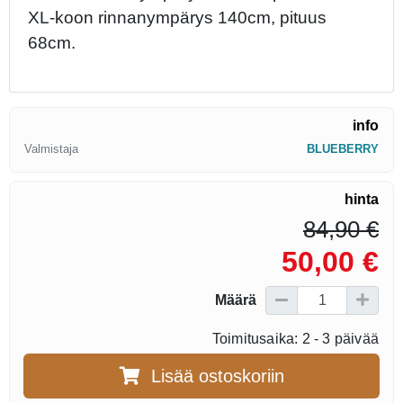
XL-koon rinnanympärys 140cm, pituus
68cm.
info
Valmistaja
BLUEBERRY
hinta
84,90 €
50,00 €
Määrä
Toimitusaika: 2 - 3 päivää
Lisää ostoskoriin