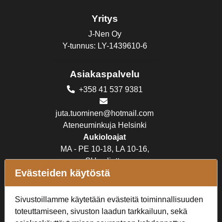
Yritys
J-Nen Oy
Y-tunnus: LY-1439610-6
Asiakaspalvelu
+358 41 537 9381
juta.tuominen@hotmail.com
Ateneuminkuja Helsinki
Aukioloajat
MA - PE 10-18, LA 10-16,
SU suljettu
Evästeiden käytöstä
Verkkokauppa
Sivustoillamme käytetään evästeitä toiminnallisuuden
Tilaus- ja toimitusehdot
toteuttamiseen, sivuston laadun tarkkailuun, sekä
Rekisteriseloste