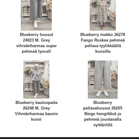
Blueberry housut
Blueberry mekko 26278
24023 M. Grey
Fango Ruskea pehmeä
vihreänharmaa super
pellava tyylikkäällä
pehmeä lyocell
kuosilla
Blueberry kauluspaita
Blueberry
26248 M. Grey
pellavahousut 26205
Vihreänharmaa kaunis
Beige hengittävä ja
kuosi
pehmeä joustavalla
vyötäröllä