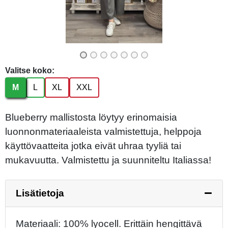
Valitse koko:
M
L
XL
XXL
Blueberry mallistosta löytyy erinomaisia
luonnonmateriaaleista valmistettuja, helppoja
käyttövaatteita jotka eivät uhraa tyyliä tai
mukavuutta. Valmistettu ja suunniteltu Italiassa!
Lisätietoja
Materiaali: 100% lyocell. Erittäin hengittävä