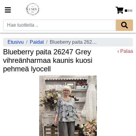
Etusivu
Paidat
Blueberry paita 26247 Grey vihreänharmaa kaunis kuosi pehmeä lyocell
Blueberry paita 26247 Grey
‹ Palaa
vihreänharmaa kaunis kuosi
pehmeä lyocell
Previous
Next