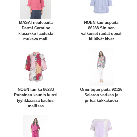
MASAI neulepaita
NOEN kauluspaita
Darmi Carmine
86288 Sininen
klassikko laadusta
valkoiset raidat upeat
mukava malli
kiiltävät kivet
NOEN tunika 86283
Orientique paita 92126
Punainen kaunis kuosi
Selaron värikäs ja
tyylikkäässä kaulus-
pirteä kukkakuosi
mallissa