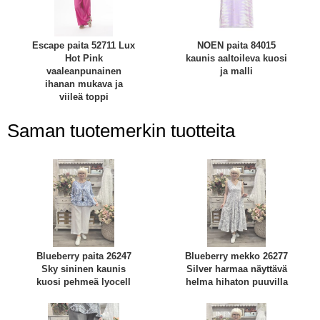
Escape paita 52711 Lux
NOEN paita 84015
Hot Pink
kaunis aaltoileva kuosi
vaaleanpunainen
ja malli
ihanan mukava ja
viileä toppi
Saman tuotemerkin tuotteita
Blueberry paita 26247
Blueberry mekko 26277
Sky sininen kaunis
Silver harmaa näyttävä
kuosi pehmeä lyocell
helma hihaton puuvilla