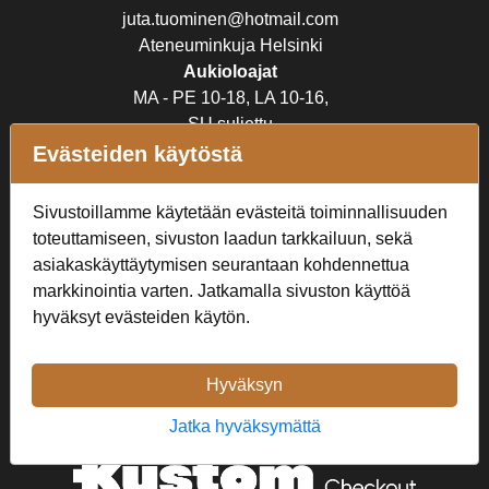
juta.tuominen@hotmail.com
Ateneuminkuja Helsinki
Aukioloajat
MA - PE 10-18, LA 10-16,
SU suljettu
Evästeiden käytöstä
Verkkokauppa
Sivustoillamme käytetään evästeitä toiminnallisuuden
Tilaus- ja toimitusehdot
toteuttamiseen, sivuston laadun tarkkailuun, sekä
Rekisteriseloste
asiakaskäyttäytymisen seurantaan kohdennettua
markkinointia varten. Jatkamalla sivuston käyttöä
Seuraa Meitä
hyväksyt evästeiden käytön.
Hyväksyn
Jatka hyväksymättä