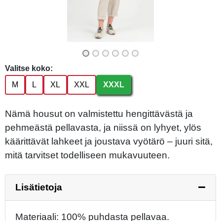
Valitse koko:
M
L
XL
XXL
XXXL
Nämä housut on valmistettu hengittävästä ja
pehmeästä pellavasta, ja niissä on lyhyet, ylös
käärittävät lahkeet ja joustava vyötärö – juuri sitä,
mitä tarvitset todelliseen mukavuuteen.
Lisätietoja
Materiaali: 100% puhdasta pellavaa.