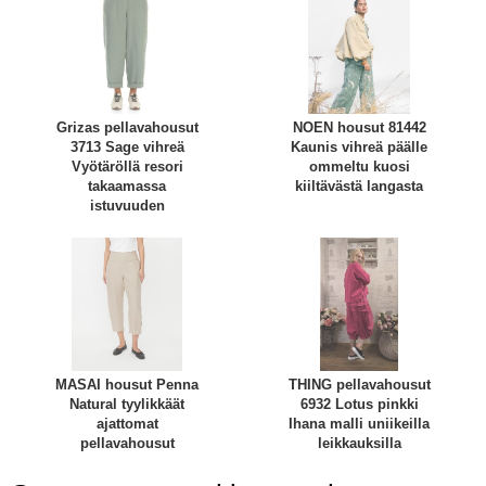
Grizas pellavahousut
NOEN housut 81442
3713 Sage vihreä
Kaunis vihreä päälle
Vyötäröllä resori
ommeltu kuosi
takaamassa
kiiltävästä langasta
istuvuuden
MASAI housut Penna
THING pellavahousut
Natural tyylikkäät
6932 Lotus pinkki
ajattomat
Ihana malli uniikeilla
pellavahousut
leikkauksilla