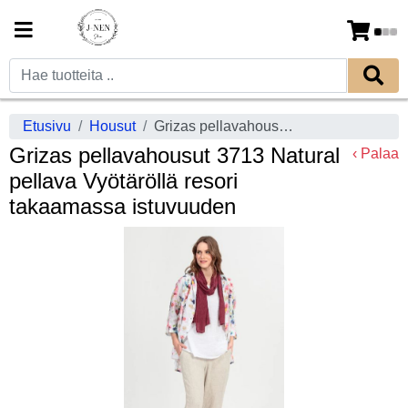
Etusivu
Housut
Grizas pellavahousut 3713 Natural pellava Vyötäröllä resori takaamassa istuvuuden
Grizas pellavahousut 3713 Natural
‹ Palaa
pellava Vyötäröllä resori
takaamassa istuvuuden
Previous
Next