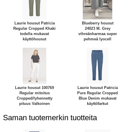
Laurie housut Patricia
Blueberry housut
Regular Cropped Khaki
24023 M. Grey
todella mukavat
vihreänharmaa super
käyttöhousut
pehmeä lyocell
Laurie housut 100769
Laurie housut Patricia
Regular mitoitus
Pure Regular Cropped
Cropped/lyhennetty
Blue Denim mukavat
pituus Valkoinen
käyttöfarkut
Saman tuotemerkin tuotteita