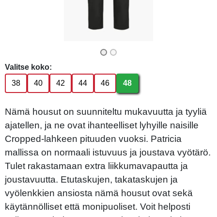
Valitse koko:
38
40
42
44
46
48
Nämä housut on suunniteltu mukavuutta ja tyyliä
ajatellen, ja ne ovat ihanteelliset lyhyille naisille
Cropped-lahkeen pituuden vuoksi. Patricia
mallissa on normaali istuvuus ja joustava vyötärö.
Tulet rakastamaan extra liikkumavapautta ja
joustavuutta. Etutaskujen, takataskujen ja
vyölenkkien ansiosta nämä housut ovat sekä
käytännölliset että monipuoliset. Voit helposti