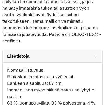
säilyttää tärkeimmät tavarasi taskuissa, ja jos
haluat ylimääräistä tukea tai asusteen vyön
avulla, vyölenkit ovat täydelliset siihen
tarkoitukseen. Tämä malli on valmistettu
pehmeästä luomupuuvillasekoitteesta, jossa on
runsaasti joustavuutta. Patricia on OEKO-TEX® -
sertifioitu.
Lisätietoja
Normaali istuvuus.
Etutaskut, takataskut ja vyölenkit.
Lahkeen sisäpituus: 67 cm.
Ihanteellinen myös pitkinä housuina lyhyille
naisille.
63 % luomupuuvillaa, 33 % polyesteria, 4 %