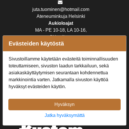
juta.tuominen@hotmail.com
Ateneuminkuja Helsinki
Aukioloajat
MA - PE 10-18, LA 10-16,
SU suljettu
Evästeiden käytöstä
Verkkokauppa
Sivustoillamme käytetään evästeitä toiminnallisuuden
Tilaus- ja toimitusehdot
toteuttamiseen, sivuston laadun tarkkailuun, sekä
Rekisteriseloste
asiakaskäyttäytymisen seurantaan kohdennettua
markkinointia varten. Jatkamalla sivuston käyttöä
Seuraa Meitä
hyväksyt evästeiden käytön.
Hyväksyn
Jatka hyväksymättä