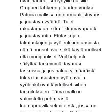
ovat ihanteelliset lyhyille naisille
Cropped-lahkeen pituuden vuoksi.
Next
Patricia mallissa on normaali istuvuus
ja joustava vyötärö. Tulet
rakastamaan extra liikkumavapautta
ja joustavuutta. Etutaskujen,
takataskujen ja vyölenkkien ansiosta
nämä housut ovat sekä käytännölliset
että monipuoliset. Voit helposti
säilyttää tärkeimmät tavarasi
taskuissa, ja jos haluat ylimääräistä
tukea tai asusteen vyön avulla,
vyölenkit ovat täydelliset siihen
tarkoitukseen. Tämä malli on
valmistettu pehmeästä
luomupuuvillasekoitteesta, jossa on