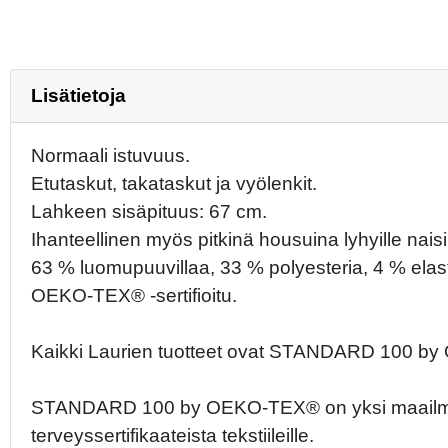
Lisätietoja
Normaali istuvuus.
Etutaskut, takataskut ja vyölenkit.
Lahkeen sisäpituus: 67 cm.
Ihanteellinen myös pitkinä housuina lyhyille naisil
63 % luomupuuvillaa, 33 % polyesteria, 4 % elas
OEKO-TEX® -sertifioitu.
Kaikki Laurien tuotteet ovat STANDARD 100 by 
STANDARD 100 by OEKO-TEX® on yksi maailman t
terveyssertifikaateista tekstiileille.