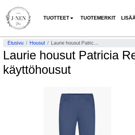
TUOTTEET
TUOTEMERKIT
LISÄ
Etusivu
Housut
Laurie housut Patricia Regular Cropped Blue sininen todella mukavat käyttöhousut
Laurie housut Patricia R
käyttöhousut