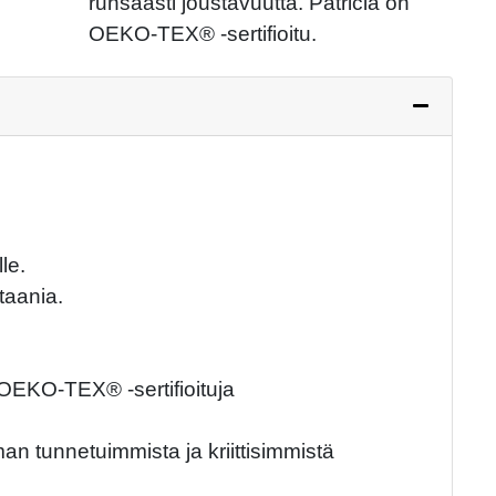
runsaasti joustavuutta. Patricia on
OEKO-TEX® -sertifioitu.
le.
taania.
OEKO-TEX® -sertifioituja
unnetuimmista ja kriittisimmistä