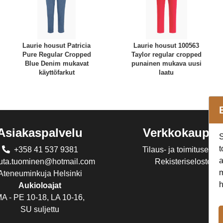
Laurie housut Patricia
Laurie housut 100563
Pure Regular Cropped
Taylor regular cropped
Blue Denim mukavat
punainen mukava uusi
käyttöfarkut
laatu
Asiakaspalvelu
Verkkokaupp
S
t
+358 41 537 9381
Tilaus- ja toimitusehdo
a
juta.tuominen@hotmail.com
Rekisteriseloste
m
Ateneuminkuja Helsinki
h
Aukioloajat
A - PE 10-18, LA 10-16,
SU suljettu