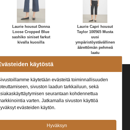
Laurie housut Donna
Laurie Capri housut
Loose Cropped Blue
Taylor 100565 Musta
sashiko siniset farkut
uusi
kivalla kuosilla
ympäristöystävällinen
äärettömän pehmeä
laatu
Evästeiden käytöstä
a
Seuraa Meitä
ivustoillamme käytetään evästeitä toiminnallisuuden
oteuttamiseen, sivuston laadun tarkkailuun, sekä
t
siakaskäyttäytymisen seurantaan kohdennettua
arkkinointia varten. Jatkamalla sivuston käyttöä
yväksyt evästeiden käytön.
Hyväksyn