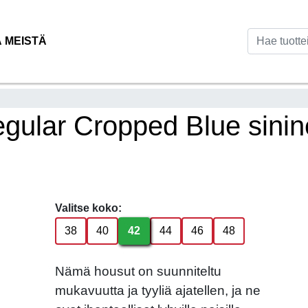
Ä MEISTÄ
egular Cropped Blue sini
Valitse koko:
38
40
42
44
46
48
Nämä housut on suunniteltu
mukavuutta ja tyyliä ajatellen, ja ne