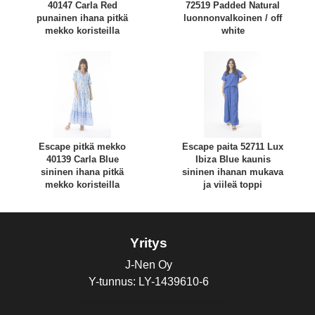
40147 Carla Red
72519 Padded Natural
punainen ihana pitkä
luonnonvalkoinen / off
mekko koristeilla
white
Escape pitkä mekko
Escape paita 52711 Lux
40139 Carla Blue
Ibiza Blue kaunis
sininen ihana pitkä
sininen ihanan mukava
mekko koristeilla
ja viileä toppi
Yritys
J-Nen Oy
Y-tunnus: LY-1439610-6