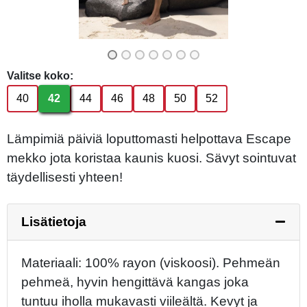
Valitse koko:
40
42
44
46
48
50
52
Lämpimiä päiviä loputtomasti helpottava Escape
mekko jota koristaa kaunis kuosi. Sävyt sointuvat
täydellisesti yhteen!
Lisätietoja
Materiaali: 100% rayon (viskoosi). Pehmeän
pehmeä, hyvin hengittävä kangas joka
tuntuu iholla mukavasti viileältä. Kevyt ja