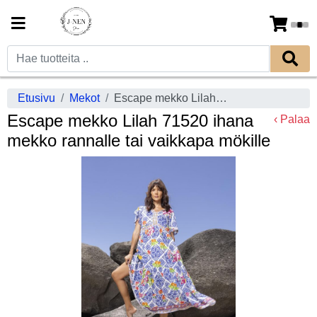
Etusivu
Mekot
Escape mekko Lilah 71520 ihana mekko rannalle tai vaikkapa mökille
Escape mekko Lilah 71520 ihana
‹ Palaa
mekko rannalle tai vaikkapa mökille
Previous
Next