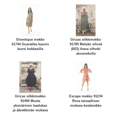
Orientique mekko
Grizas silkkimekko
61744 Guaratiba kaunis
91785 Metsän vihreä
kuosi kukkasilla
(603) ihana sifonki
alusmekolla
Grizas silkkimekko
Escape mekko 91234
91494 Musta
Rosa taivaallisen
yksivärinen laadukas
mukava kesämekko
ja äärettömän mukava