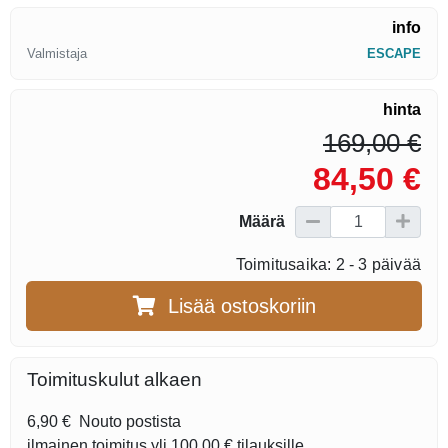
info
Valmistaja
ESCAPE
hinta
169,00 €
84,50 €
Määrä
Toimitusaika: 2 - 3 päivää
Lisää ostoskoriin
Toimituskulut alkaen
6,90 €
Nouto postista
ilmainen toimitus yli
100,00 €
tilauksille