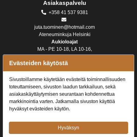
Asiakaspalvelu
+358 41 537 9381
juta.tuominen@hotmail.com
Ateneuminkuja Helsinki
Aukioloajat
MA - PE 10-18, LA 10-16,
SU suljettu
Evästeiden käytöstä
Verkkokauppa
Sivustoillamme käytetään evästeitä toiminnallisuuden
Tilaus- ja toimitusehdot
toteuttamiseen, sivuston laadun tarkkailuun, sekä
Rekisteriseloste
asiakaskäyttäytymisen seurantaan kohdennettua
markkinointia varten. Jatkamalla sivuston käyttöä
Seuraa Meitä
hyväksyt evästeiden käytön.
Hyväksyn