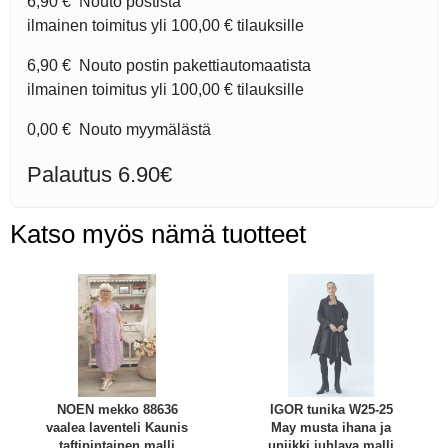
6,90 €
Nouto postista
ilmainen toimitus yli
100,00 €
tilauksille
6,90 €
Nouto postin pakettiautomaatista
ilmainen toimitus yli
100,00 €
tilauksille
0,00 €
Nouto myymälästä
Palautus 6.90€
Katso myös nämä tuotteet
NOEN mekko 88636
IGOR tunika W25-25
vaalea laventeli Kaunis
May musta ihana ja
taftipintainen malli
uniikki juhlava malli