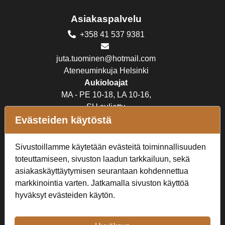
Asiakaspalvelu
+358 41 537 9381
juta.tuominen@hotmail.com
Ateneuminkuja Helsinki
Aukioloajat
MA - PE 10-18, LA 10-16,
SU suljettu
Evästeiden käytöstä
Verkkokauppa
Sivustoillamme käytetään evästeitä toiminnallisuuden
Tilaus- ja toimitusehdot
toteuttamiseen, sivuston laadun tarkkailuun, sekä
Rekisteriseloste
asiakaskäyttäytymisen seurantaan kohdennettua
markkinointia varten. Jatkamalla sivuston käyttöä
Seuraa Meitä
hyväksyt evästeiden käytön.