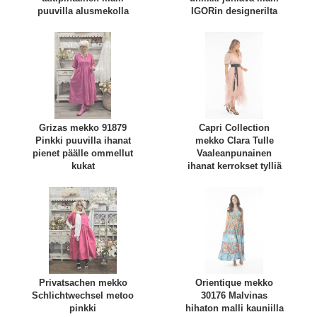
puuvilla alusmekolla
IGORin designerilta
Grizas mekko 91879
Capri Collection
Pinkki puuvilla ihanat
mekko Clara Tulle
pienet päälle ommellut
Vaaleanpunainen
kukat
ihanat kerrokset tylliä
Privatsachen mekko
Orientique mekko
Schlichtwechsel metoo
30176 Malvinas
pinkki
hihaton malli kauniilla