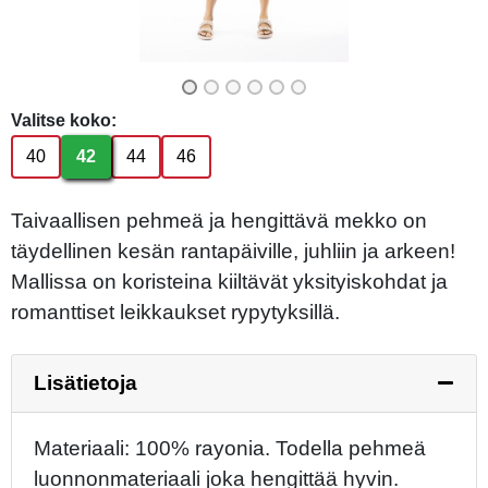
Valitse koko:
40
42
44
46
Taivaallisen pehmeä ja hengittävä mekko on
täydellinen kesän rantapäiville, juhliin ja arkeen!
Mallissa on koristeina kiiltävät yksityiskohdat ja
romanttiset leikkaukset rypytyksillä.
Lisätietoja
Materiaali: 100% rayonia. Todella pehmeä
luonnonmateriaali joka hengittää hyvin.