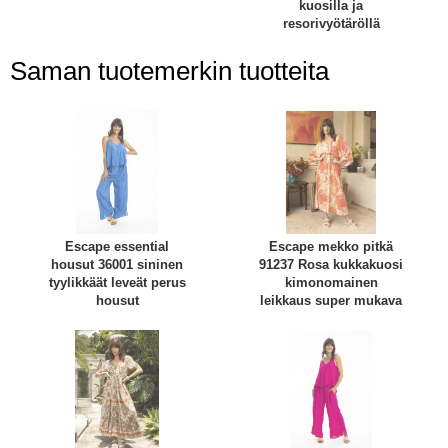
kuosilla ja
resorivyötäröllä
Saman tuotemerkin tuotteita
Escape essential
Escape mekko pitkä
housut 36001 sininen
91237 Rosa kukkakuosi
tyylikkäät leveät perus
kimonomainen
housut
leikkaus super mukava