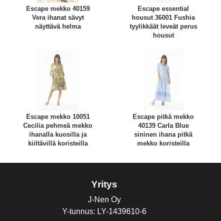
Escape mekko 40159
Escape essential
Vera ihanat sävyt
housut 36001 Fushia
näyttävä helma
tyylikkäät leveät perus
housut
Escape mekko 10051
Escape pitkä mekko
Cecilia pehmeä mekko
40139 Carla Blue
ihanalla kuosilla ja
sininen ihana pitkä
kiiltävillä koristeilla
mekko koristeilla
Yritys
J-Nen Oy
Y-tunnus: LY-1439610-6