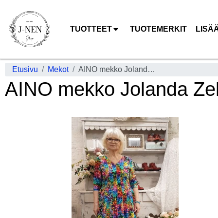
TUOTTEET
TUOTEMERKIT
LISÄ
Etusivu
Mekot
AINO mekko Jolanda Zekino Värikäs kuosi, upea helma
AINO mekko Jolanda Zek