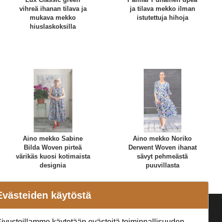
vihreä ihanan tilava ja
ja tilava mekko ilman
mukava mekko
istutettuja hihoja
hiuslaskoksilla
Aino mekko Sabine
Aino mekko Noriko
Bilda Woven pirteä
Derwent Woven ihanat
värikäs kuosi kotimaista
sävyt pehmeästä
designia
puuvillasta
Evästeiden käytöstä
a
Seuraa Meitä
ivustoillamme käytetään evästeitä toiminnallisuuden