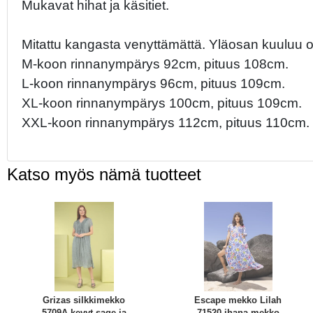
Mukavat hihat ja käsitiet.
Mitattu kangasta venyttämättä. Yläosan kuuluu ol
M-koon rinnanympärys 92cm, pituus 108cm.
L-koon rinnanympärys 96cm, pituus 109cm.
XL-koon rinnanympärys 100cm, pituus 109cm.
XXL-koon rinnanympärys 112cm, pituus 110cm.
Katso myös nämä tuotteet
Grizas silkkimekko
Escape mekko Lilah
5709A kevyt sage ja
71520 ihana mekko