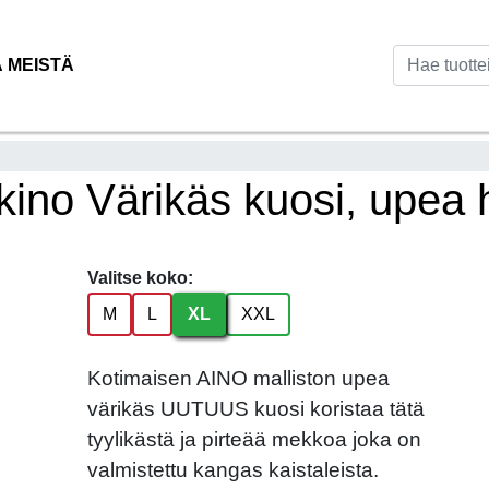
Ä MEISTÄ
ino Värikäs kuosi, upea
Valitse koko:
M
L
XL
XXL
Kotimaisen AINO malliston upea
värikäs UUTUUS kuosi koristaa tätä
tyylikästä ja pirteää mekkoa joka on
valmistettu kangas kaistaleista.