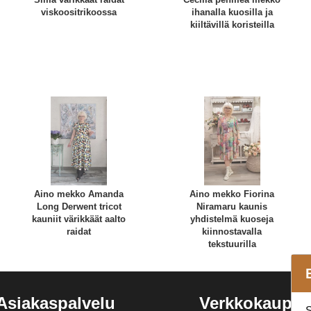
viskoositrikoossa
ihanalla kuosilla ja
kiiltävillä koristeilla
Aino mekko Amanda
Aino mekko Fiorina
Long Derwent tricot
Niramaru kaunis
kauniit värikkäät aalto
yhdistelmä kuoseja
raidat
kiinnostavalla
tekstuurilla
Asiakaspalvelu
Verkkokaupp
S