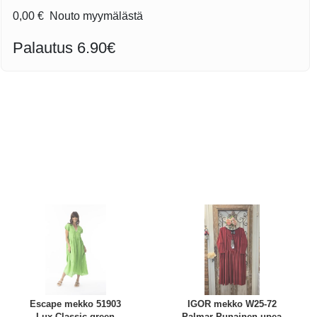
0,00 €
Nouto myymälästä
Palautus 6.90€
Escape mekko 51903
IGOR mekko W25-72
Lux Classic green
Palmar Punainen upea