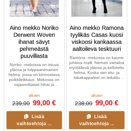
Aino mekko Noriko
Aino mekko Ramona
Derwent Woven
tyylikäs Casas kuosi
ihanat sävyt
viskoosi kankaassa
pehmeästä
aaltoileva tesktuuri
puuvillasta
Ramona -mekossa on kaunis
juhlava malli: hieman vartaloa
Noriko -mekossa on istuva
myötäilevä yläosa ja kellotettu
yläosa ja tulppaanimainen
helma. Koska sen etu- ja
helma, jossa on kiinnostava
takakappaleet on leikattu
poikkileikkaus. Mekossa on
vinoon, Ramona-mekko ...
vajaamittaiset hihat ja
sivutaskut. Boboli on kevyttä
...
alkaen
alkaen
99,00 €
99,00 €
239,00
238,00
Lisää
Lisää
vaihtoehtoja ...
vaihtoehtoja ...