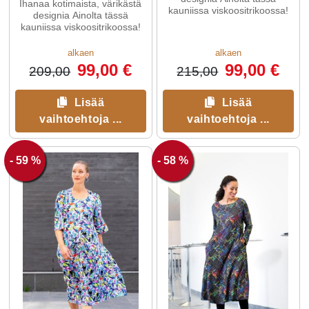
Ihanaa kotimaista, värikästä
kauniissa viskoositrikoossa!
designia Ainolta tässä
kauniissa viskoositrikoossa!
alkaen
alkaen
99,00 €
99,00 €
209,00
215,00
Lisää
Lisää
vaihtoehtoja ...
vaihtoehtoja ...
- 59 %
- 58 %