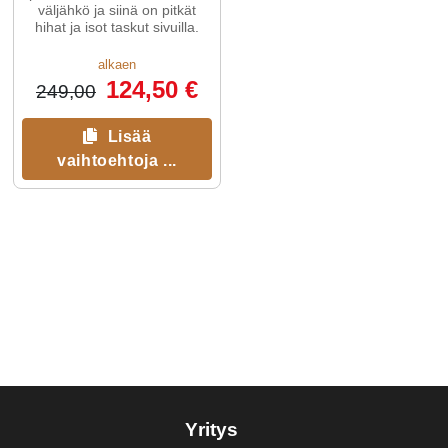
väljähkö ja siinä on pitkät
hihat ja isot taskut sivuilla.
alkaen
124,50 €
249,00
Lisää
vaihtoehtoja ...
Yritys