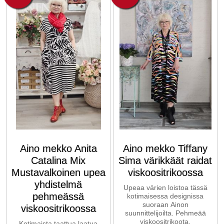
Aino mekko Anita
Aino mekko Tiffany
Catalina Mix
Sima värikkäät raidat
Mustavalkoinen upea
viskoositrikoossa
yhdistelmä
Upeaa värien loistoa tässä
pehmeässä
kotimaisessa designissa
suoraan Ainon
viskoositrikoossa
suunnittelijoilta. Pehmeää
viskoositrikoota.
Kotimaista taattua laatua