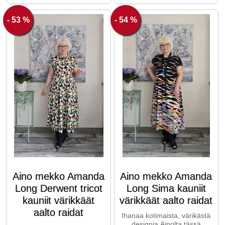
- 53 %
- 54 %
Aino mekko Amanda
Aino mekko Amanda
Long Derwent tricot
Long Sima kauniit
kauniit värikkäät
värikkäät aalto raidat
aalto raidat
Ihanaa kotimaista, värikästä
designia Ainolta tässä