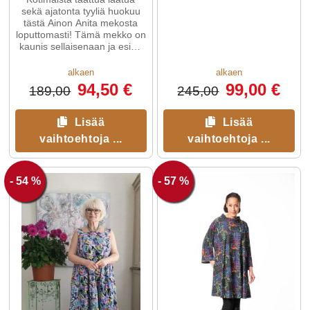
sekä ajatonta tyyliä huokuu
tästä Ainon Anita mekosta
loputtomasti! Tämä mekko on
kaunis sellaisenaan ja esim.
sopivan kevyen jakun kanssa.
alkaen
alkaen
94,50 €
99,00 €
189,00
245,00
Lisää
Lisää
vaihtoehtoja ...
vaihtoehtoja ...
- 54 %
- 57 %