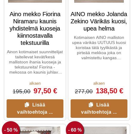
Aino mekko Fiorina
AINO mekko Jolanda
Niramaru kaunis
Zekino Värikäs kuosi,
yhdistelmä kuoseja
upea helma
kiinnostavalla
Kotimaisen AINO malliston
tekstuurilla
upea värikäs UUTUUS kuosi
koristaa tätä tyylikästä ja
Ainon kotimaiset suunnittelijat
pirteää mekkoa joka on
taiteilevat kevät/kesä
valmistettu kangas
mallistoon ihania kuoseja ja
kaistaleista. Kaistaleet tuovat
tekstuureita! Fiorina -
...
mekossa on kaunis juhlava
malli: hieman vartaloa
myötäilevä ...
alkaen
alkaen
97,50 €
138,50 €
195,00
277,00
Lisää
Lisää
vaihtoehtoja ...
vaihtoehtoja ...
- 50 %
- 60 %