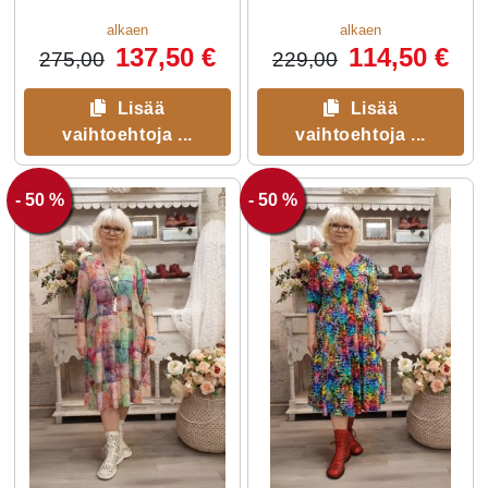
koristenapit edessä tuovat
ilmettä.
alkaen
alkaen
137,50 €
114,50 €
275,00
229,00
Lisää
Lisää
vaihtoehtoja ...
vaihtoehtoja ...
- 50 %
- 50 %