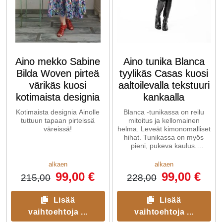
Aino mekko Sabine
Aino tunika Blanca
Bilda Woven pirteä
tyylikäs Casas kuosi
värikäs kuosi
aaltoilevalla tekstuuri
kotimaista designia
kankaalla
Kotimaista designia Ainolle
Blanca -tunikassa on reilu
tuttuun tapaan pirteissä
mitoitus ja kellomainen
väreissä!
helma. Leveät kimonomalliset
hihat. Tunikassa on myös
pieni, pukeva kaulus.
Sivusaumoissa on kätevät
taskut.
alkaen
alkaen
99,00 €
99,00 €
215,00
228,00
Lisää
Lisää
vaihtoehtoja ...
vaihtoehtoja ...