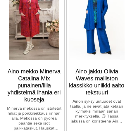
Aino mekko Minerva
Aino jakku Olivia
Catalina Mix
Waves malliston
punainen/liila
klassikko uniikki aalto
yhdistelmä ihania eri
tekstuuri
kuoseja
Ainon syksy uutuudet ovat
täällä, ja ne eivät jätä ketään
Minerva mekossa on istutetut
kylmäksi millään sanan
hihat ja poikkileikkaus rinnan
merkityksellä. 😉 Tässä
alla. Mekossa on pyöreä
jakussa on koristeena Ainon
pääntie sekä isot
signature aaltoileva ...
paikkataskut. Hauskat