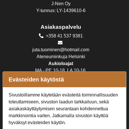
J-Nen Oy
Y-tunnus: LY-1439610-6
Asiakaspalvelu
+358 41 537 9381
juta.tuominen@hotmail.com
Ateneuminkuja Helsinki
Aukioloajat
MA - PE 10-18, LA 10-16,
SU suljettu
Evästeiden käytöstä
Verkkokauppa
Sivustoillamme käytetään evästeitä toiminnallisuuden
toteuttamiseen, sivuston laadun tarkkailuun, sekä
Tilaus- ja toimitusehdot
asiakaskäyttäytymisen seurantaan kohdennettua
Rekisteriseloste
markkinointia varten. Jatkamalla sivuston käyttöä
hyväksyt evästeiden käytön.
Seuraa Meitä