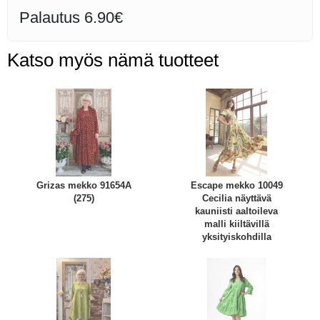
Palautus 6.90€
Katso myös nämä tuotteet
Grizas mekko 91654A
Escape mekko 10049
(275)
Cecilia näyttävä
kauniisti aaltoileva
malli kiiltävillä
yksityiskohdilla