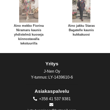
Aino mekko Fiorina
Aino jakku Staras
Niramaru kaunis
Bagatelle kaunis
yhdistelmä kuoseja
kukkakuosi
kiinnostavalla
tekstuurilla
Yritys
J-Nen Oy
Y-tunnus: LY-1439610-6
Asiakaspalvelu
+358 41 537 9381