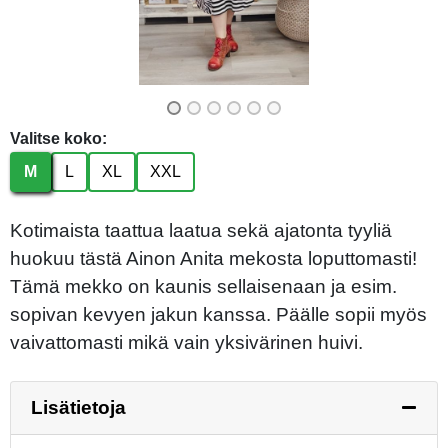
Valitse koko:
M
L
XL
XXL
Kotimaista taattua laatua sekä ajatonta tyyliä
huokuu tästä Ainon Anita mekosta loputtomasti!
Tämä mekko on kaunis sellaisenaan ja esim.
sopivan kevyen jakun kanssa. Päälle sopii myös
vaivattomasti mikä vain yksivärinen huivi.
Lisätietoja