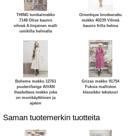
THING tunika/mekko
Orientique brodeerattu
7148 Olive kaunis
mekko 40239 Vihreä
vihreä A-linjainen malli
kaunis frilla helma
uniikilla helmalla
Boheme mekko 12761
Grizas mekko 91754
puuteri/beige AIVAN
Fuksia malliston
ihastuttava mekko joka
klassikko tekstuuri
on monikäyttöinen ja
ajaton
Saman tuotemerkin tuotteita