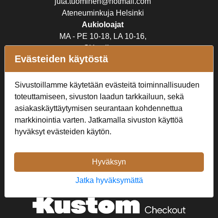
juta.tuominen@hotmail.com
Ateneuminkuja Helsinki
Aukioloajat
MA - PE 10-18, LA 10-16,
SU suljettu
Evästeiden käytöstä
Verkkokauppa
Sivustoillamme käytetään evästeitä toiminnallisuuden
Tilaus- ja toimitusehdot
toteuttamiseen, sivuston laadun tarkkailuun, sekä
Rekisteriseloste
asiakaskäyttäytymisen seurantaan kohdennettua
markkinointia varten. Jatkamalla sivuston käyttöä
Seuraa Meitä
hyväksyt evästeiden käytön.
Hyväksyn
Jatka hyväksymättä