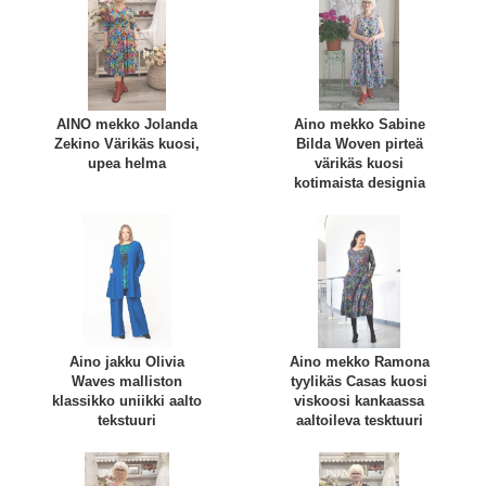
AINO mekko Jolanda
Aino mekko Sabine
Zekino Värikäs kuosi,
Bilda Woven pirteä
upea helma
värikäs kuosi
kotimaista designia
Aino jakku Olivia
Aino mekko Ramona
Waves malliston
tyylikäs Casas kuosi
klassikko uniikki aalto
viskoosi kankaassa
tekstuuri
aaltoileva tesktuuri