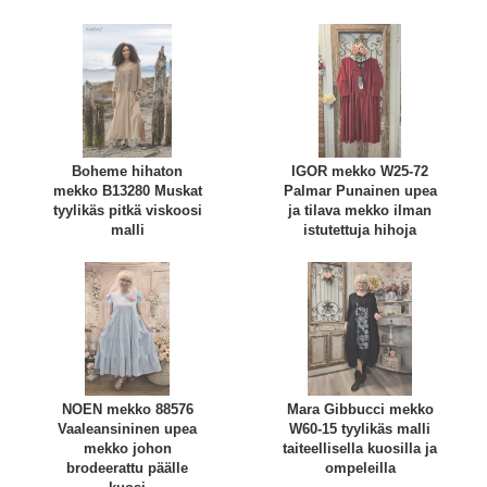
Boheme hihaton
IGOR mekko W25-72
mekko B13280 Muskat
Palmar Punainen upea
tyylikäs pitkä viskoosi
ja tilava mekko ilman
malli
istutettuja hihoja
NOEN mekko 88576
Mara Gibbucci mekko
Vaaleansininen upea
W60-15 tyylikäs malli
mekko johon
taiteellisella kuosilla ja
brodeerattu päälle
ompeleilla