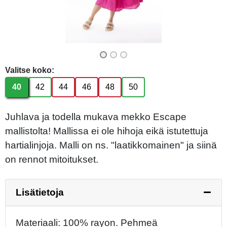
Valitse koko:
40
42
44
46
48
50
Juhlava ja todella mukava mekko Escape
mallistolta! Mallissa ei ole hihoja eikä istutettuja
hartialinjoja. Malli on ns. "laatikkomainen" ja siinä
on rennot mitoitukset.
Lisätietoja
Materiaali: 100% rayon. Pehmeä