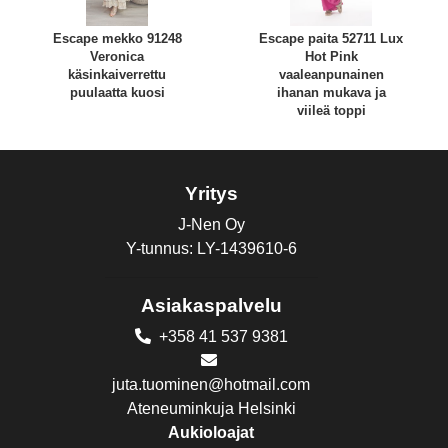
Escape mekko 91248
Escape paita 52711 Lux
Veronica
Hot Pink
käsinkaiverrettu
vaaleanpunainen
puulaatta kuosi
ihanan mukava ja
viileä toppi
Yritys
J-Nen Oy
Y-tunnus: LY-1439610-6
Asiakaspalvelu
+358 41 537 9381
juta.tuominen@hotmail.com
Ateneuminkuja Helsinki
Aukioloajat