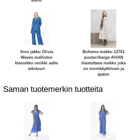
kuosi
Aino jakku Olivia
Boheme mekko 12761
Waves malliston
puuteri/beige AIVAN
klassikko uniikki aalto
ihastuttava mekko joka
tekstuuri
on monikäyttöinen ja
ajaton
Saman tuotemerkin tuotteita