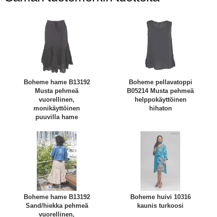
Boheme hame B13192
Boheme pellavatoppi
Musta pehmeä
B05214 Musta pehmeä
vuorellinen,
helppokäyttöinen
monikäyttöinen
hihaton
puuvilla hame
Boheme hame B13192
Boheme huivi 10316
Sand/hiekka pehmeä
kaunis turkoosi
vuorellinen,