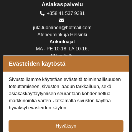
Asiakaspalvelu
+358 41 537 9381
juta.tuominen@hotmail.com
Ateneuminkuja Helsinki
Aukioloajat
MA - PE 10-18, LA 10-16,
SU suljettu
Evästeiden käytöstä
Verkkokauppa
Sivustoillamme käytetään evästeitä toiminnallisuuden
Tilaus- ja toimitusehdot
toteuttamiseen, sivuston laadun tarkkailuun, sekä
Rekisteriseloste
asiakaskäyttäytymisen seurantaan kohdennettua
markkinointia varten. Jatkamalla sivuston käyttöä
Seuraa Meitä
hyväksyt evästeiden käytön.
Hyväksyn