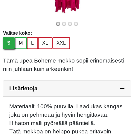
Valitse koko:
S
M
L
XL
XXL
Tämä upea Boheme mekko sopii erinomaisesti
niin juhlaan kuin arkeenkin!
Lisätietoja
Materiaali: 100% puuvilla. Laadukas kangas
joka on pehmeää ja hyvin hengittävää.
Hihaton malli pyöreällä pääntiellä.
Tätä mekkoa on helppo pukea eritavoin