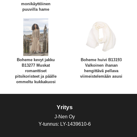
monikäyttöinen
puuvilla hame
Boheme kevyt jakku
Boheme huivi B13193
B13277 Muskat
Valkoinen ihanan
romanttiset
hengittävä pellava
pitsikoristeet ja päälle
viimeistelemään asusi
ommeltu kukkakuosi
Yritys
J-Nen Oy
Y-tunnus: LY-1439610-6