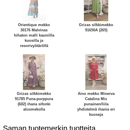
Orientique mekko
Grizas silkkimekko
30176 Malvinas
91650A (265)
hihaton malli kauniilla
kuosilla ja
resorivyötäröllä
Grizas silkkimekko
Aino mekko Minerva
91785 Puna-purppura
Catalina Mix
(602) ihana sifonki
punainen/liila
alusmekolla
yhdistelmä ihania eri
kuoseja
Saman tuotemerkin tuotteita