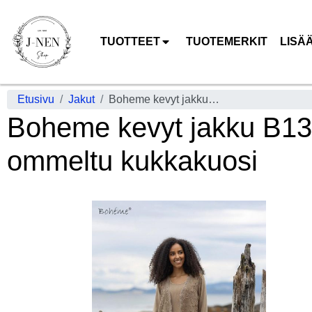
TUOTTEET
TUOTEMERKIT
LISÄ
Etusivu
Jakut
Boheme kevyt jakku B13277 Muskat romanttiset pitsikoristeet ja päälle ommeltu kukkakuosi
Boheme kevyt jakku B1327
ommeltu kukkakuosi