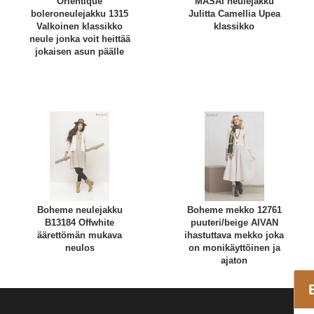
Orientique
MASAI neulejakku
boleroneulejakku 1315
Julitta Camellia Upea
Valkoinen klassikko
klassikko
neule jonka voit heittää
jokaisen asun päälle
Boheme neulejakku
Boheme mekko 12761
B13184 Offwhite
puuteri/beige AIVAN
äärettömän mukava
ihastuttava mekko joka
neulos
on monikäyttöinen ja
ajaton