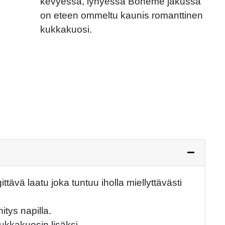
kevyessä, lyhyessä Boheme jakussa
on eteen ommeltu kaunis romanttinen
Next
kukkakuosi.
tävä laatu joka tuntuu iholla miellyttävästi
itys napilla.
ukkakuosin lisäksi.