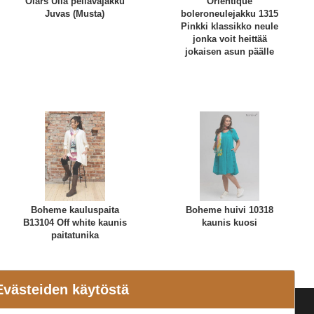
Olars Ulla pellavajakku
Orientique
Juvas (Musta)
boleroneulejakku 1315
Pinkki klassikko neule
jonka voit heittää
jokaisen asun päälle
Boheme kauluspaita
Boheme huivi 10318
B13104 Off white kaunis
kaunis kuosi
paitatunika
Evästeiden käytöstä