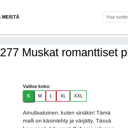
Ä MEISTÄ
7 Muskat romanttiset pits
Valitse koko:
S
M
L
XL
XXL
Ainutlaatuinen, kuten sinäkin! Tämä
malli on käsintehty ja värjätty. Tässä