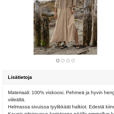
Previous
Lisätietoja
Materiaali: 100% viskoosi. Pehmeä ja hyvin hengit
viileältä.
Helmassa sivuissa tyylikkäät halkiot. Edestä kiinn
Kaunis pitsireunus koristeena päälle ommellun k