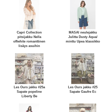
Capri Collection
MASAI neulejakku
pitsijakku Nella
Julitta Dusty Aqua/
offwhite romanttinen
minttu Upea klassikko
lisäys asuihin
Les Ours jakku #25a
Les Ours jakku #25
Sapate popeline
Sapate Gaufre Ec
Liberty Be