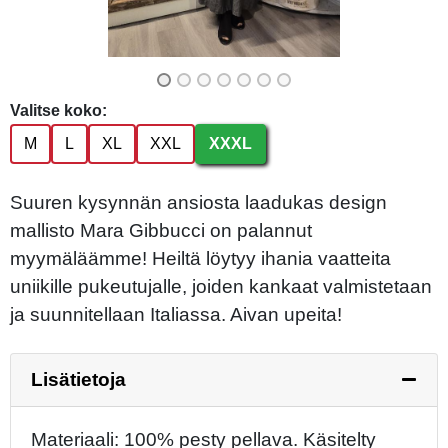
Valitse koko:
M
L
XL
XXL
XXXL
Suuren kysynnän ansiosta laadukas design
mallisto Mara Gibbucci on palannut
myymäläämme! Heiltä löytyy ihania vaatteita
uniikille pukeutujalle, joiden kankaat valmistetaan
ja suunnitellaan Italiassa. Aivan upeita!
Lisätietoja
Materiaali: 100% pesty pellava. Käsitelty