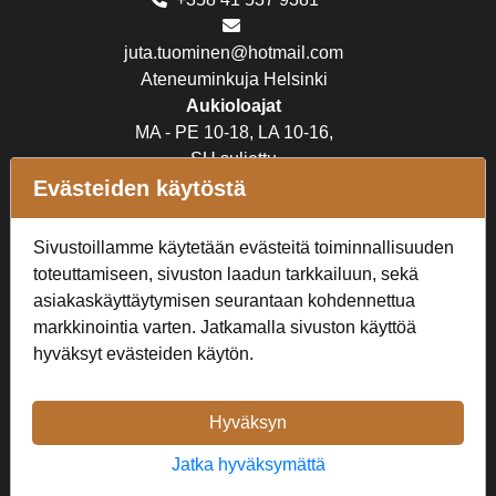
juta.tuominen@hotmail.com
Ateneuminkuja Helsinki
Aukioloajat
MA - PE 10-18, LA 10-16,
SU suljettu
Evästeiden käytöstä
Verkkokauppa
Sivustoillamme käytetään evästeitä toiminnallisuuden
Tilaus- ja toimitusehdot
toteuttamiseen, sivuston laadun tarkkailuun, sekä
Rekisteriseloste
asiakaskäyttäytymisen seurantaan kohdennettua
markkinointia varten. Jatkamalla sivuston käyttöä
Seuraa Meitä
hyväksyt evästeiden käytön.
Hyväksyn
Jatka hyväksymättä