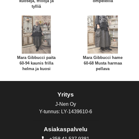
kuoseja, frilloja ja
ompeleilla
tylliä
Mara Gibbucci paita
Mara Gibbucci hame
60-94 kaunis frilla
60-68 Musta harmaa
helma ja kuosi
pellava
Yritys
J-Nen Oy
Y-tunnus: LY-1439610-6
Asiakaspalvelu
+358 41 537 9381