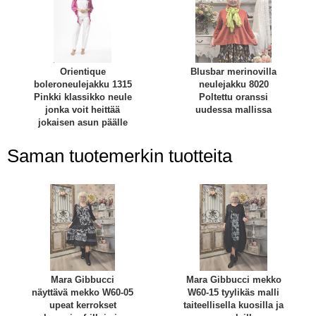
Orientique
Blusbar merinovilla
boleroneulejakku 1315
neulejakku 8020
Pinkki klassikko neule
Poltettu oranssi
jonka voit heittää
uudessa mallissa
jokaisen asun päälle
Saman tuotemerkin tuotteita
Mara Gibbucci
Mara Gibbucci mekko
näyttävä mekko W60-05
W60-15 tyylikäs malli
upeat kerrokset
taiteellisella kuosilla ja