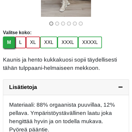
Valitse koko:
M
L
XL
XXL
XXXL
XXXXL
Kaunis ja hento kukkakuosi sopii täydellisesti
tähän tulppaani-helmaiseen mekkoon.
Lisätietoja
Materiaali: 88% orgaanista puuvillaa, 12%
pellava. Ympäristöystävällinen laatu joka
hengittää hyvin ja on todella mukava.
Pyöreä pääntie.