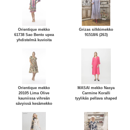
Orientique mekko
Grizas silkkimekko
61738 Sao Bento upea
91518/6 (263)
yhdistelmä kuvioita
Orientique mekko
MASAI mekko Nasya
20105 Lima Olive
Carmine Koralli
kauniissa vihreän
tyylikäs pellava shaped
sävyissä kesämekko