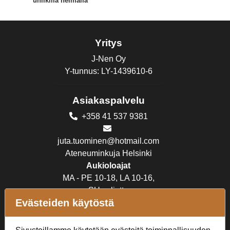
uniikilla helmalla
Yritys
J-Nen Oy
Y-tunnus: LY-1439610-6
Asiakaspalvelu
+358 41 537 9381
juta.tuominen@hotmail.com
Ateneuminkuja Helsinki
Aukioloajat
MA - PE 10-18, LA 10-16,
SU suljettu
Evästeiden käytöstä
Verkkokauppa