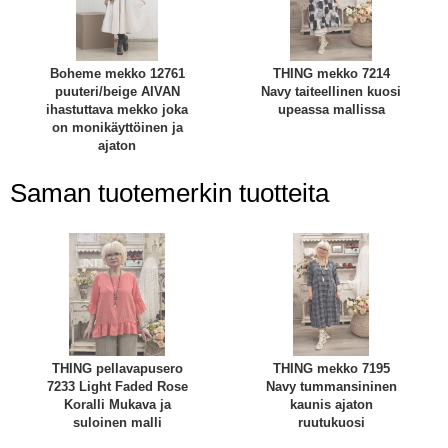
Boheme mekko 12761
THING mekko 7214
puuteri/beige AIVAN
Navy taiteellinen kuosi
ihastuttava mekko joka
upeassa mallissa
on monikäyttöinen ja
ajaton
Saman tuotemerkin tuotteita
THING pellavapusero
THING mekko 7195
7233 Light Faded Rose
Navy tummansininen
Koralli Mukava ja
kaunis ajaton
suloinen malli
ruutukuosi