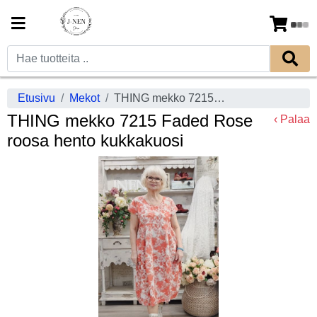
Etusivu
Mekot
THING mekko 7215 Faded Rose roosa hento kukkakuosi
THING mekko 7215 Faded Rose
‹ Palaa
roosa hento kukkakuosi
Previous
Next