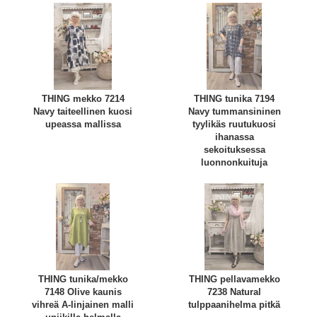
THING mekko 7214
THING tunika 7194
Navy taiteellinen kuosi
Navy tummansininen
upeassa mallissa
tyylikäs ruutukuosi
ihanassa
sekoituksessa
luonnonkuituja
THING tunika/mekko
THING pellavamekko
7148 Olive kaunis
7238 Natural
vihreä A-linjainen malli
tulppaanihelma pitkä