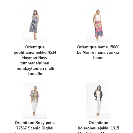
Orientique
Orientique hame 15000
puolihame/mekko 4534
Le Monre ihana värikäs
Hayman Navy
hame
tummansininen
monikäyttöinen malli
kuosilla
Orientique Boxy paita
Orientique
72567 Scenic Digital
boleroneulejakku 1315