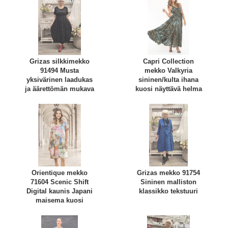
Grizas silkkimekko
Capri Collection
91494 Musta
mekko Valkyria
yksivärinen laadukas
sininen/kulta ihana
ja äärettömän mukava
kuosi näyttävä helma
Orientique mekko
Grizas mekko 91754
71604 Scenic Shift
Sininen malliston
Digital kaunis Japani
klassikko tekstuuri
maisema kuosi