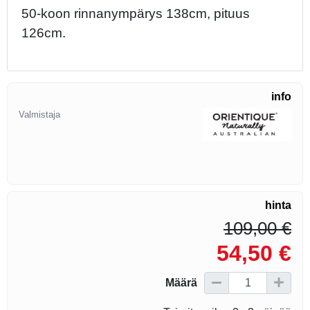
50-koon rinnanympärys 138cm, pituus
126cm.
info
Valmistaja
hinta
109,00 €
54,50 €
Määrä