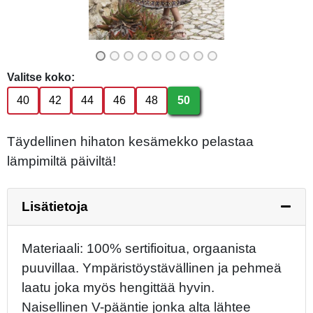
Valitse koko:
40
42
44
46
48
50
Täydellinen hihaton kesämekko pelastaa
lämpimiltä päiviltä!
Lisätietoja
Materiaali: 100% sertifioitua, orgaanista
puuvillaa. Ympäristöystävällinen ja pehmeä
laatu joka myös hengittää hyvin.
Naisellinen V-pääntie jonka alta lähtee