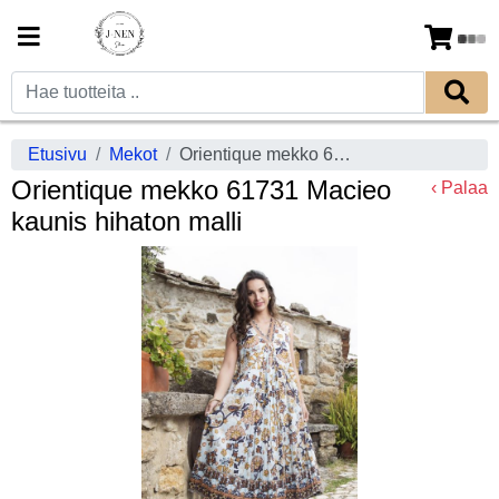
Etusivu
Mekot
Orientique mekko 61731 Macieo kaunis hihaton malli
Orientique mekko 61731 Macieo
‹ Palaa
kaunis hihaton malli
Previous
Next