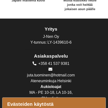
Japani maisema kuosi
Musta klassikko neule
jonka voit heittää
jokaisen asun päälle
Yritys
J-Nen Oy
Y-tunnus: LY-1439610-6
Asiakaspalvelu
+358 41 537 9381
juta.tuominen@hotmail.com
Ateneuminkuja Helsinki
Aukioloajat
MA - PE 10-18, LA 10-16,
SU suljettu
Evästeiden käytöstä