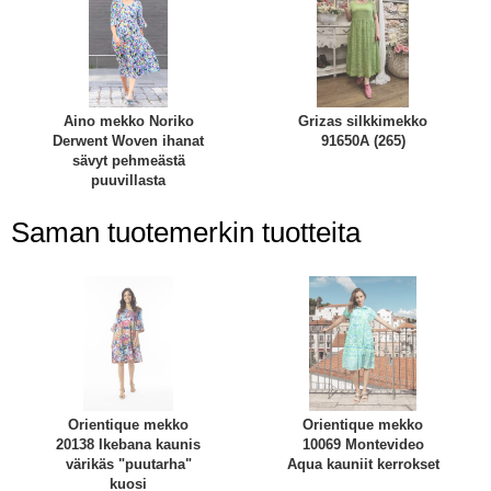
Aino mekko Noriko
Grizas silkkimekko
Derwent Woven ihanat
91650A (265)
sävyt pehmeästä
puuvillasta
Saman tuotemerkin tuotteita
Orientique mekko
Orientique mekko
20138 Ikebana kaunis
10069 Montevideo
värikäs "puutarha"
Aqua kauniit kerrokset
kuosi