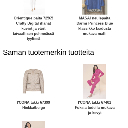
Orientique paita 72565
MASAI neulepaita
Crafty Digital ihanat
Darmi Princess Blue
kuviot ja värit
klassikko laadusta
taivaallisen pehmeässä
mukava malli
tyylissä
Saman tuotemerkin tuotteita
I'CONA takki 67399
I'CONA takki 67401
Hiekka/beige
Fuksia todella mukava
ja kevyt