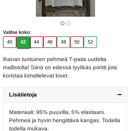
Valitse koko:
40
42
44
46
48
50
52
Ihanan tuntuinen pehmeä T-paita uudelta
mallistolta! Siinä on edessä tyylikäs printti jota
koristaa kimaltelevat kivet.
Lisätietoja
Materiaali: 95% puuvilla, 5% elastaani.
Pehmeä ja hyvin hengittävä kangas. Todella
todella mukava.