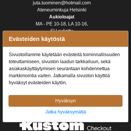
juta.tuominen@hotmail.com
Ateneuminkuja Helsinki
Aukioloajat
MA - PE 10-18, LA 10-16,
SU suljettu
Evästeiden käytöstä
Verkkokauppa
Sivustoillamme käytetään evästeitä toiminnallisuuden
Tilaus- ja toimitusehdot
toteuttamiseen, sivuston laadun tarkkailuun, sekä
Rekisteriseloste
asiakaskäyttäytymisen seurantaan kohdennettua
markkinointia varten. Jatkamalla sivuston käyttöä
Seuraa Meitä
hyväksyt evästeiden käytön.
Hyväksyn
Jatka hyväksymättä