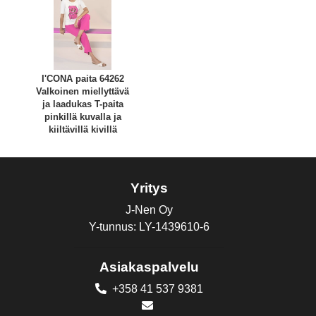
I'CONA paita 64262
Valkoinen miellyttävä
ja laadukas T-paita
pinkillä kuvalla ja
kiiltävillä kivillä
Yritys
J-Nen Oy
Y-tunnus: LY-1439610-6
Asiakaspalvelu
+358 41 537 9381