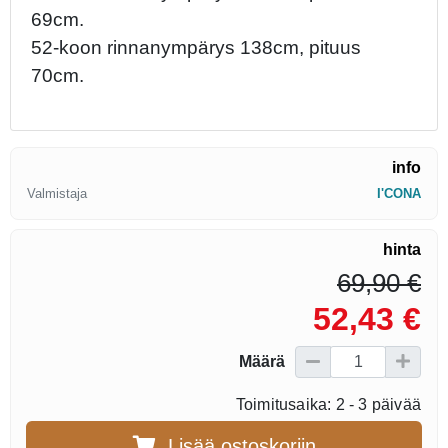
69cm.
52-koon rinnanympärys 138cm, pituus
70cm.
info
Valmistaja
I'CONA
hinta
69,90 €
52,43 €
Määrä
Toimitusaika: 2 - 3 päivää
Lisää ostoskoriin