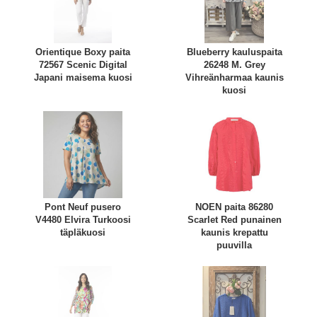
Orientique Boxy paita
Blueberry kauluspaita
72567 Scenic Digital
26248 M. Grey
Japani maisema kuosi
Vihreänharmaa kaunis
kuosi
Pont Neuf pusero
NOEN paita 86280
V4480 Elvira Turkoosi
Scarlet Red punainen
täpläkuosi
kaunis krepattu
puuvilla