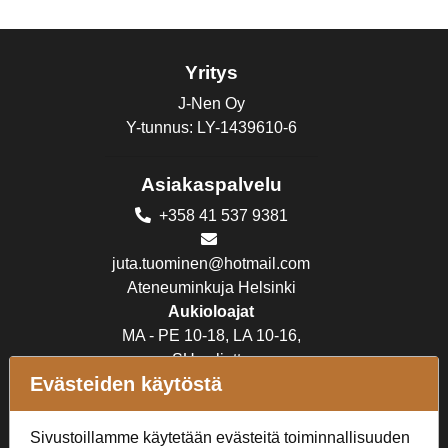
Yritys
J-Nen Oy
Y-tunnus: LY-1439610-6
Asiakaspalvelu
+358 41 537 9381
juta.tuominen@hotmail.com
Ateneuminkuja Helsinki
Aukioloajat
MA - PE 10-18, LA 10-16,
SU suljettu
Evästeiden käytöstä
Verkkokauppa
Sivustoillamme käytetään evästeitä toiminnallisuuden
Tilaus- ja toimitusehdot