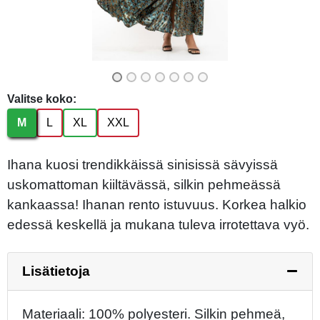
Valitse koko:
M
L
XL
XXL
Ihana kuosi trendikkäissä sinisissä sävyissä
uskomattoman kiiltävässä, silkin pehmeässä
kankaassa! Ihanan rento istuvuus. Korkea halkio
edessä keskellä ja mukana tuleva irrotettava vyö.
Lisätietoja
Materiaali: 100% polyesteri. Silkin pehmeä,