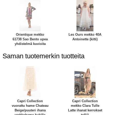
Orientique mekko
Les Ours mekko 40A
61738 Sao Bento upea
Antoinette (kitti)
yhdistelmä kuvioita
Saman tuotemerkin tuotteita
Capri Collection
Capri Collection
vuorattu hame Chateau
mekko Clara Tulle
Beige/puuteri ihana
Latte ihanat kerrokset
verkkohame kukilla
tylliä