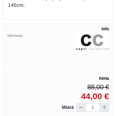
145cm.
info
Valmistaja
hinta
88,00 €
44,00 €
Määrä