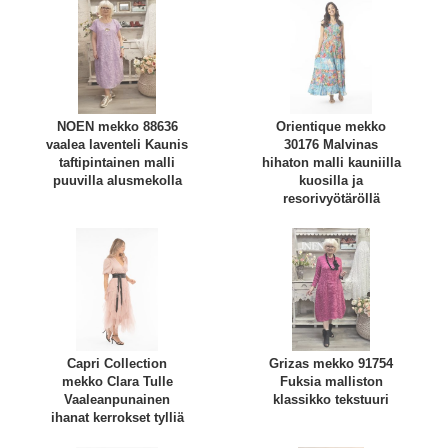
NOEN mekko 88636
Orientique mekko
vaalea laventeli Kaunis
30176 Malvinas
taftipintainen malli
hihaton malli kauniilla
puuvilla alusmekolla
kuosilla ja
resorivyötäröllä
Capri Collection
Grizas mekko 91754
mekko Clara Tulle
Fuksia malliston
Vaaleanpunainen
klassikko tekstuuri
ihanat kerrokset tylliä