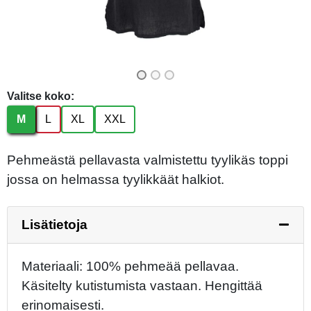
Valitse koko:
M
L
XL
XXL
Pehmeästä pellavasta valmistettu tyylikäs toppi
jossa on helmassa tyylikkäät halkiot.
Lisätietoja
Materiaali: 100% pehmeää pellavaa.
Käsitelty kutistumista vastaan. Hengittää
erinomaisesti.