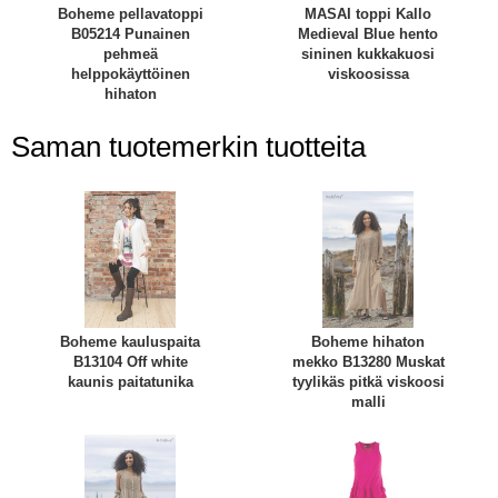
Boheme pellavatoppi
MASAI toppi Kallo
B05214 Punainen
Medieval Blue hento
pehmeä
sininen kukkakuosi
helppokäyttöinen
viskoosissa
hihaton
Saman tuotemerkin tuotteita
Boheme kauluspaita
Boheme hihaton
B13104 Off white
mekko B13280 Muskat
kaunis paitatunika
tyylikäs pitkä viskoosi
malli