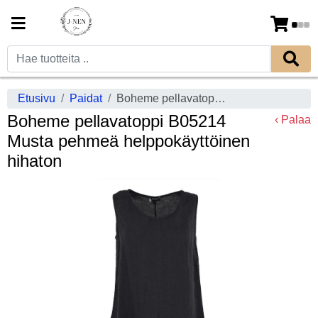
Etusivu
Paidat
Boheme pellavatoppi B05214 Musta pehmeä helppokäyttöinen hihaton
Boheme pellavatoppi B05214
‹ Palaa
Musta pehmeä helppokäyttöinen
hihaton
Previous
Next