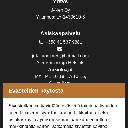
Yritys
J-Nen Oy
Y-tunnus: LY-1439610-6
Asiakaspalvelu
+358 41 537 9381
juta.tuominen@hotmail.com
Ateneuminkuja Helsinki
Aukioloajat
MA - PE 10-18, LA 10-16,
SU suljettu
Evästeiden käytöstä
Verkkokauppa
Sivustoillamme käytetään evästeitä toiminnallisuuden
Tilaus- ja toimitusehdot
toteuttamiseen, sivuston laadun tarkkailuun, sekä
Rekisteriseloste
asiakaskäyttäytymisen seurantaan kohdennettua
markkinointia varten. Jatkamalla sivuston käyttöä