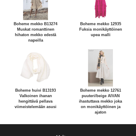
Boheme mekko B13274
Boheme mekko 12935
Muskat romanttinen
Fuksia monikäyttöinen
hihaton mekko edestä
upea malli
napeilla
Boheme huivi B13193
Boheme mekko 12761
Valkoinen ihanan
puuteri/beige AIVAN
hengittävä pellava
ihastuttava mekko joka
viimeistelemään asusi
on monikäyttöinen ja
ajaton