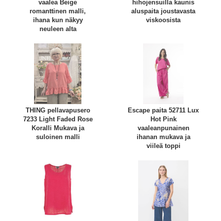
vaalea Beige
hihojensuilla kaunis
romanttinen malli,
aluspaita joustavasta
ihana kun näkyy
viskoosista
neuleen alta
THING pellavapusero
Escape paita 52711 Lux
7233 Light Faded Rose
Hot Pink
Koralli Mukava ja
vaaleanpunainen
suloinen malli
ihanan mukava ja
viileä toppi