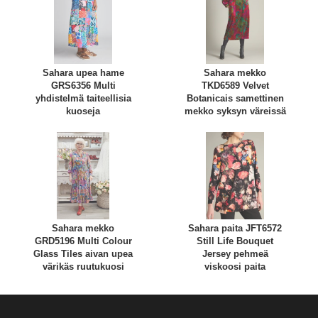
Sahara upea hame
Sahara mekko
GRS6356 Multi
TKD6589 Velvet
yhdistelmä taiteellisia
Botanicais samettinen
kuoseja
mekko syksyn väreissä
Sahara mekko
Sahara paita JFT6572
GRD5196 Multi Colour
Still Life Bouquet
Glass Tiles aivan upea
Jersey pehmeä
värikäs ruutukuosi
viskoosi paita