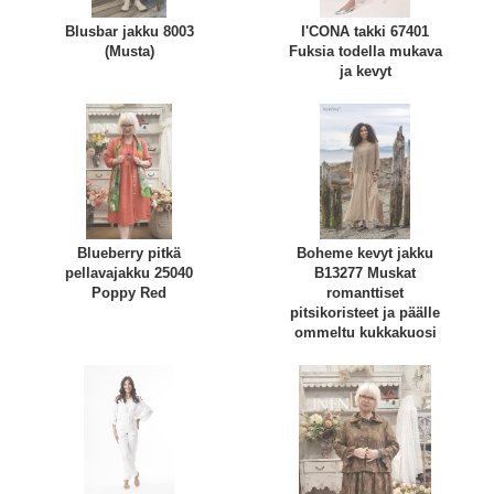
Blusbar jakku 8003
I'CONA takki 67401
(Musta)
Fuksia todella mukava
ja kevyt
Blueberry pitkä
Boheme kevyt jakku
pellavajakku 25040
B13277 Muskat
Poppy Red
romanttiset
pitsikoristeet ja päälle
ommeltu kukkakuosi