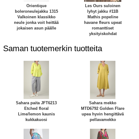
Orientique
Les Ours suloinen
boleroneulejakku 1315
lyhyt jakku #11B
Valkoinen klassikko
Mathis popeline
neule jonka voit heittää
havane fleurs upeat
jokaisen asun päälle
romanttiset
yksityiskohdat
Saman tuotemerkin tuotteita
Sahara paita JFT6213
Sahara mekko
Etched floral
MTD6792 Golden Flare
Lime/lemon kaunis
upea hyvin hengittävä
kukkakuosi
pellavamekko