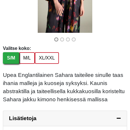
Previous
Next
Valitse koko:
S/M
M/L
XL/XXL
Upea Englantilainen Sahara taiteilee sinulle taas
ihania malleja ja kuoseja syksyksi. Kaunis
abstraktilla ja taiteellisella kukkakuosilla koristeltu
Sahara jakku kimono henkisessä mallissa
Lisätietoja