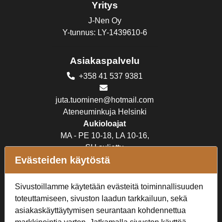
Yritys
J-Nen Oy
Y-tunnus: LY-1439610-6
Asiakaspalvelu
+358 41 537 9381
juta.tuominen@hotmail.com
Ateneuminkuja Helsinki
Aukioloajat
MA - PE 10-18, LA 10-16,
SU suljettu
Evästeiden käytöstä
Verkkokauppa
Sivustoillamme käytetään evästeitä toiminnallisuuden
Tilaus- ja toimitusehdot
toteuttamiseen, sivuston laadun tarkkailuun, sekä
Rekisteriseloste
asiakaskäyttäytymisen seurantaan kohdennettua