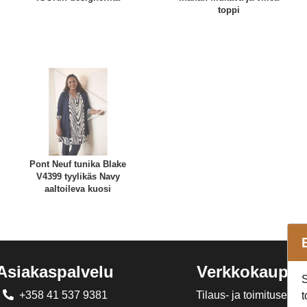
toppi
Pont Neuf tunika Blake
V4399 tyylikäs Navy
aaltoileva kuosi
Asiakaspalvelu
Verkkokaupp
S
+358 41 537 9381
Tilaus- ja toimitusehdo
t