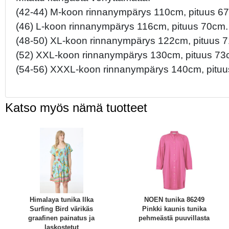
(42-44) M-koon rinnanympärys 110cm, pituus 6
(46) L-koon rinnanympärys 116cm, pituus 70cm.
(48-50) XL-koon rinnanympärys 122cm, pituus 
(52) XXL-koon rinnanympärys 130cm, pituus 73
(54-56) XXXL-koon rinnanympärys 140cm, pituu
Katso myös nämä tuotteet
Himalaya tunika Ilka
NOEN tunika 86249
Surfing Bird värikäs
Pinkki kaunis tunika
graafinen painatus ja
pehmeästä puuvillasta
laskostetut