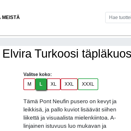
Ä MEISTÄ
Elvira Turkoosi täpläkuos
Valitse koko:
M
L
XL
XXL
XXXL
Tämä Pont Neufin pusero on kevyt ja
leikkisä, ja pallo kuviot lisäävät siihen
liikettä ja visuaalista mielenkiintoa. A-
linjainen istuvuus luo mukavan ja