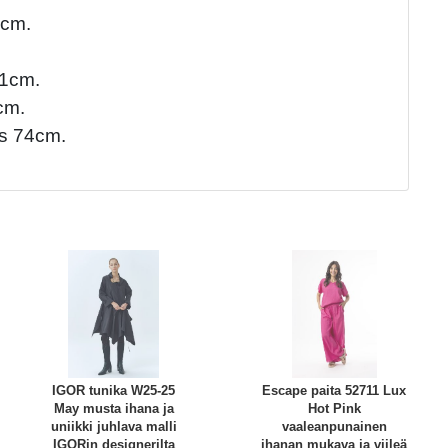
7cm.
71cm.
cm.
s 74cm.
IGOR tunika W25-25
Escape paita 52711 Lux
May musta ihana ja
Hot Pink
uniikki juhlava malli
vaaleanpunainen
IGORin designerilta
ihanan mukava ja viileä