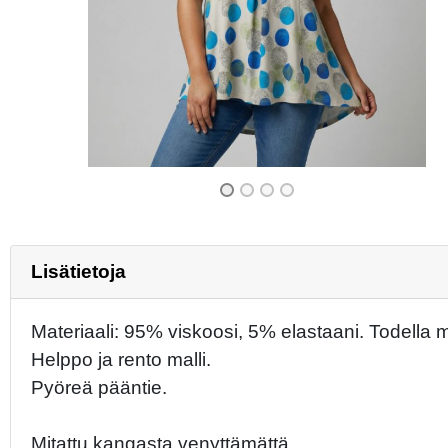
Previous
Lisätietoja
Materiaali: 95% viskoosi, 5% elastaani. Todella m
Helppo ja rento malli.
Pyöreä pääntie.
Mitattu kangasta venyttämättä.