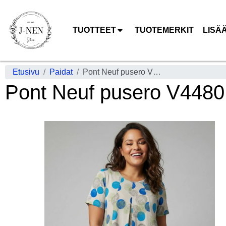
TUOTTEET
TUOTEMERKIT
LISÄ
Etusivu
Paidat
Pont Neuf pusero V4480 Elvira Turkoosi täpläkuosi
Pont Neuf pusero V4480 