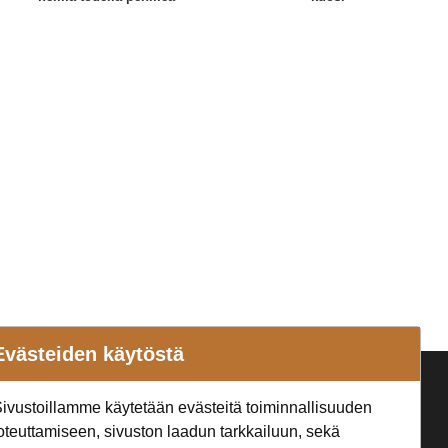
Evästeiden käytöstä
a
Seuraa Meitä
ivustoillamme käytetään evästeitä toiminnallisuuden
t
oteuttamiseen, sivuston laadun tarkkailuun, sekä