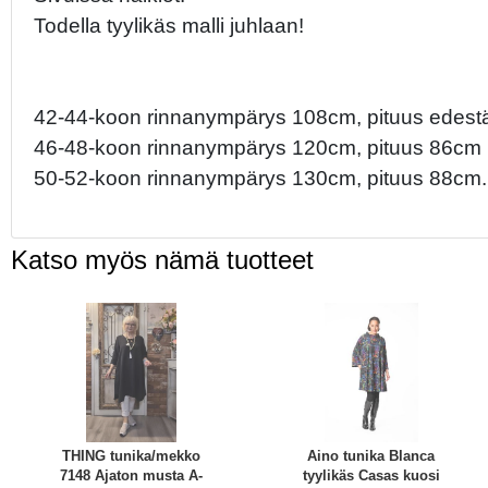
Todella tyylikäs malli juhlaan!
42-44-koon rinnanympärys 108cm, pituus edest
46-48-koon rinnanympärys 120cm, pituus 86cm
50-52-koon rinnanympärys 130cm, pituus 88cm.
Katso myös nämä tuotteet
THING tunika/mekko
Aino tunika Blanca
7148 Ajaton musta A-
tyylikäs Casas kuosi