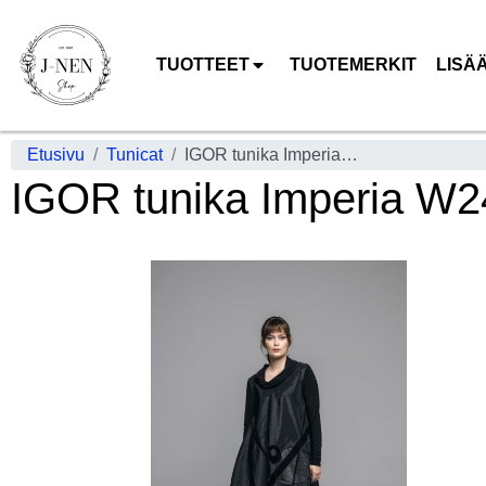
TUOTTEET
TUOTEMERKIT
LISÄ
Etusivu
Tunicat
IGOR tunika Imperia W24-99 samettiset yksityiskohdat
IGOR tunika Imperia W24