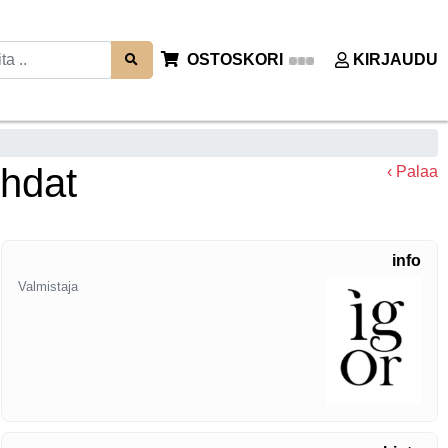
OSTOSKORI
KIRJAUDU
ohdat
‹ Palaa
info
Valmistaja