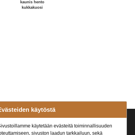
kaunis hento
kukkakuosi
Evästeiden käytöstä
a
Seuraa Meitä
ivustoillamme käytetään evästeitä toiminnallisuuden
t
oteuttamiseen, sivuston laadun tarkkailuun, sekä