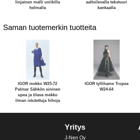
linjainen malli uniikilla
aaltoilevalla tekstuuri
helmalla
kankaalla
Saman tuotemerkin tuotteita
IGOR mekko W25-72
IGOR tyllihame Tropea
Palmar Sähkön sininen
W24-64
upea ja tilava mekko
ilman istutettuja hihoja
Yritys
J-Nen Oy