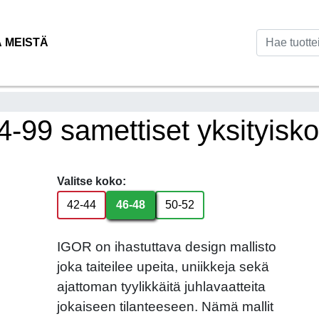
Ä MEISTÄ
-99 samettiset yksityisk
Valitse koko:
42-44
46-48
50-52
IGOR on ihastuttava design mallisto
joka taiteilee upeita, uniikkeja sekä
ajattoman tyylikkäitä juhlavaatteita
jokaiseen tilanteeseen. Nämä mallit