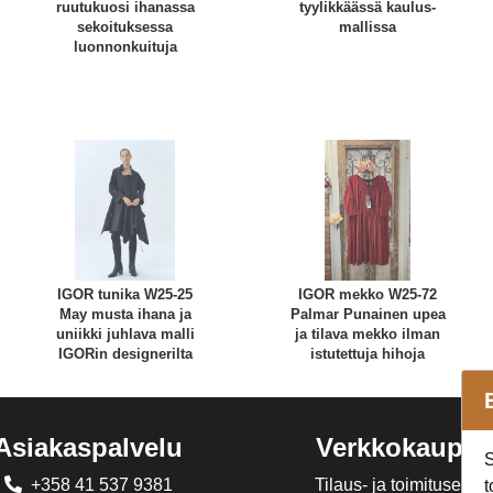
ruutukuosi ihanassa
tyylikkäässä kaulus-
sekoituksessa
mallissa
luonnonkuituja
IGOR tunika W25-25
IGOR mekko W25-72
May musta ihana ja
Palmar Punainen upea
uniikki juhlava malli
ja tilava mekko ilman
IGORin designerilta
istutettuja hihoja
Asiakaspalvelu
Verkkokaupp
S
+358 41 537 9381
Tilaus- ja toimitusehdo
t