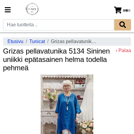
Etusivu
Tunicat
Grizas pellavatunika 5134 Sininen uniikki epätasainen helma todella pehmeä
Grizas pellavatunika 5134 Sininen
‹ Palaa
uniikki epätasainen helma todella
pehmeä
Previous
Next