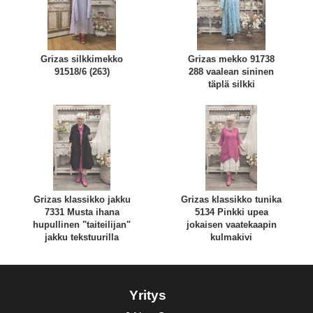
Grizas silkkimekko
Grizas mekko 91738
91518/6 (263)
288 vaalean sininen
täplä silkki
Grizas klassikko jakku
Grizas klassikko tunika
7331 Musta ihana
5134 Pinkki upea
hupullinen "taiteilijan"
jokaisen vaatekaapin
jakku tekstuurilla
kulmakivi
Yritys