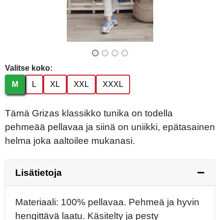
Valitse koko:
M
L
XL
XXL
XXXL
Tämä Grizas klassikko tunika on todella
pehmeää pellavaa ja siinä on uniikki, epätasainen
helma joka aaltoilee mukanasi.
Lisätietoja
Materiaali: 100% pellavaa. Pehmeä ja hyvin
hengittävä laatu. Käsitelty ja pesty