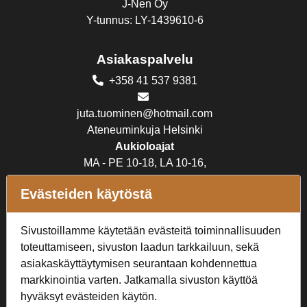
J-Nen Oy
Y-tunnus: LY-1439610-6
Asiakaspalvelu
+358 41 537 9381
juta.tuominen@hotmail.com
Ateneuminkuja Helsinki
Aukioloajat
MA - PE 10-18, LA 10-16,
SU suljettu
Evästeiden käytöstä
Verkkokauppa
Sivustoillamme käytetään evästeitä toiminnallisuuden
Tilaus- ja toimitusehdot
toteuttamiseen, sivuston laadun tarkkailuun, sekä
Rekisteriseloste
asiakaskäyttäytymisen seurantaan kohdennettua
markkinointia varten. Jatkamalla sivuston käyttöä
Seuraa Meitä
hyväksyt evästeiden käytön.