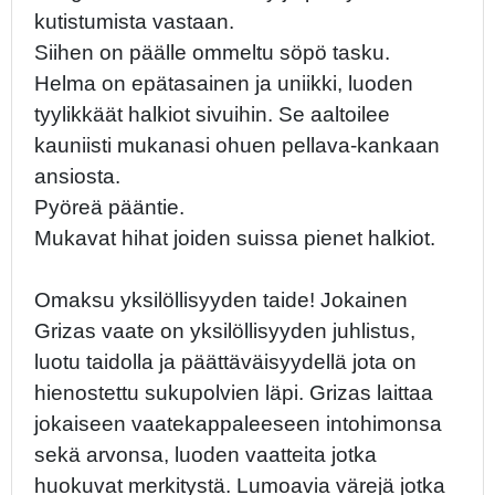
kutistumista vastaan.
Siihen on päälle ommeltu söpö tasku.
Helma on epätasainen ja uniikki, luoden
tyylikkäät halkiot sivuihin. Se aaltoilee
kauniisti mukanasi ohuen pellava-kankaan
ansiosta.
Pyöreä pääntie.
Mukavat hihat joiden suissa pienet halkiot.
Omaksu yksilöllisyyden taide! Jokainen
Grizas vaate on yksilöllisyyden juhlistus,
luotu taidolla ja päättäväisyydellä jota on
hienostettu sukupolvien läpi. Grizas laittaa
jokaiseen vaatekappaleeseen intohimonsa
sekä arvonsa, luoden vaatteita jotka
huokuvat merkitystä. Lumoavia värejä jotka