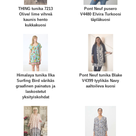
THING tunika 7213
Pont Neuf pusero
Olive/ lime vihreä
V4480 Elvira Turkoosi
kaunis hento
täpläkuosi
kukkakuosi
Himalaya tunika Ilka
Pont Neuf tunika Blake
Surfing Bird värikäs
V4399 tyylikäs Navy
graafinen painatus ja
aaltoileva kuosi
laskostetut
yksityiskohdat